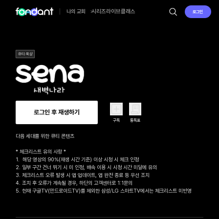
시리즈
라이브
클래스
나의 교회
로그인
큐티·묵상
로그인 후 재생하기
구독
통독표
다음 세대를 위한 큐티 콘텐츠

* 체크리스트 유의 사항 *

1.  해당 영상의 90%(재생 시간 기준) 이상 시청 시 체크 인정

2. 일부 구간 건너 뛰기 시 미 인정, 배속 이용 시 시청 시간 미달에 유의

3. 체크리스트 오류 발생 시 앱 업데이트, 앱 완전 종료 등 우선 조치

4. 조치 후 오류가 계속될 경우, 하단의 고객센터로 1:1문의 

5. 현재 구글TV(안드로이드TV)를 제외한 삼성/LG 스마트TV에서는 체크리스트 미반영