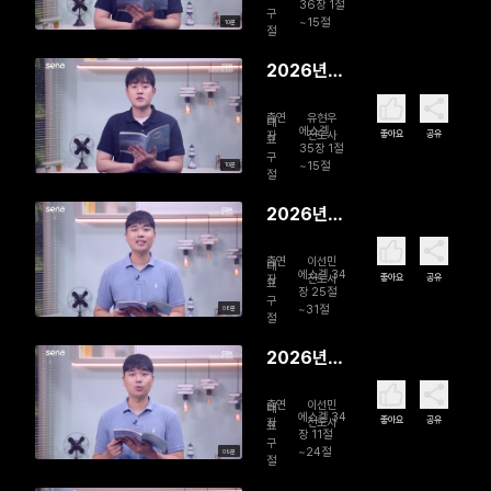
줄게
36장 1절
구
~15절
10분
절
2026년
08월 04
출연
유현우
일 하나님
대
에스겔
좋아요
공유
자
전도사
표
의 참교육
35장 1절
구
~15절
10분
절
2026년
08월 03
출연
이선민
일 나의 완
대
에스겔 34
좋아요
공유
자
전도사
표
벽한 목자
장 25절
구
~31절
08분
절
2026년
08월 02
출연
이선민
일 다시, 목
대
에스겔 34
좋아요
공유
자
전도사
표
자의 품으
장 11절
구
~24절
09분
로
절