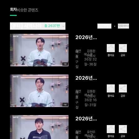
회차
비슷한 콘텐츠
[큐티] 새벽나라
총 2637편
최신화부터
첫화부터
2026년
08월 07
출연
김동환
일 함께 걸
대
에스겔
좋아요
공유
자
전도사
표
으시는 주
36장 32
구
절~38절
10분
님
절
2026년
08월 06
출연
김동환
일 영혼 리
대
에스겔
좋아요
공유
자
전도사
표
모델링
36장 16
구
절~31절
10분
절
2026년
08월 05
출연
유현우
일 회복을
대
에스겔
좋아요
공유
자
전도사
표