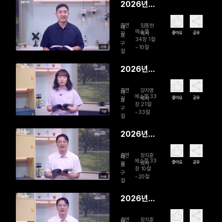
2026년
08월 01일
출연
임동현
양 떼를 찾
대
에스겔
좋아요
공유
자
목사
표
아서
34장 1절
구
~10절
09분
절
2026년
07월 31일
출연
강지영
들었으면
대
에스겔 33
좋아요
공유
자
목사
표
행하라!
장 21절
구
~33절
10분
절
2026년
07월 30
출연
장지훈
일 ‘오늘’을
대
에스겔 33
좋아요
공유
자
목사
표
보신다
장 10절
구
~20절
09분
절
2026년
07월 29
출연
장지훈
대