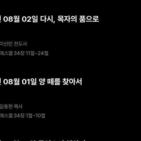
 08월 02일 다시, 목자의 품으로
이선민 전도사
에스겔 34장 11절~24절
 08월 01일 양 떼를 찾아서
임동현 목사
에스겔 34장 1절~10절