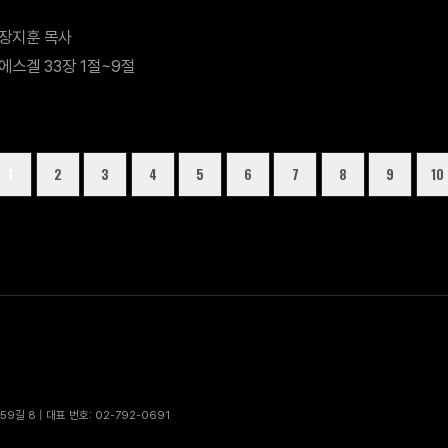
장지훈 목사
에스겔 33장 1절~9절
1
2
3
4
5
6
7
8
9
10
9길 8 | 대표 번호: 02-792-0691