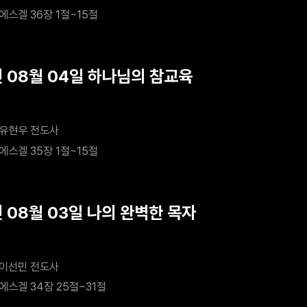
에스겔 36장 1절~15절
년 08월 04일 하나님의 참교육
유현우 전도사
에스겔 35장 1절~15절
년 08월 03일 나의 완벽한 목자
이선민 전도사
에스겔 34장 25절~31절