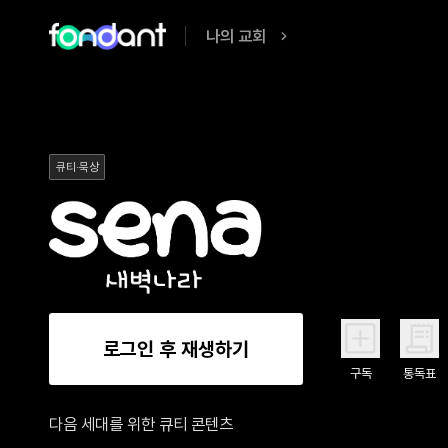
나의 교회
큐티·묵상
로그인 후 재생하기
구독
통독표
다음 세대를 위한 큐티 콘텐츠
