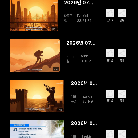
2026년 07월
31일 The
대표구
Ezekiel
Fallout of
좋아요
공유
절
33:21-33
Disobedience
06분
2026년 07월
30일 Moving
대표구
Ezekiel
Forward in
좋아요
공유
절
33:10-20
Dependence
05분
2026년 07
월 29일 To
대표
Ezekiel
Heed and
좋아요
공유
구절
33:1-9
to Watch
05분
2026년 07
월 28일
대표
Ezekiel