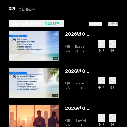
회차
비슷한 콘텐츠
[큐티] 리빙라이프
총 2633편
최신화부터
첫화부터
2026년 08
월 06일
대표
Ezekiel
Past and
좋아요
공유
구절
36:16-31
Future
05분
2026년 08
월 05일 A
대표
Ezekiel
Zealous
좋아요
공유
구절
36:1-15
God
06분
2026년 08
월 04일
대표
Ezekiel
Hostility
좋아요
공유
구절
35:1-15