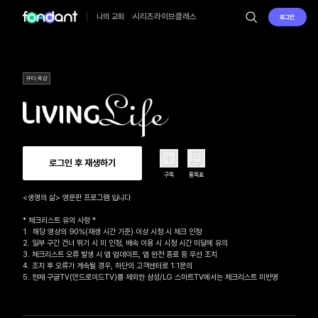
시리즈
라이브
클래스
나의 교회
로그인
큐티·묵상
로그인 후 재생하기
구독
통독표
<생명의 삶> 영문판 프로그램 입니다

* 체크리스트 유의 사항 *

1.  해당 영상의 90%(재생 시간 기준) 이상 시청 시 체크 인정

2. 일부 구간 건너 뛰기 시 미 인정, 배속 이용 시 시청 시간 미달에 유의

3. 체크리스트 오류 발생 시 앱 업데이트, 앱 완전 종료 등 우선 조치

4. 조치 후 오류가 계속될 경우, 하단의 고객센터로 1:1문의 

5. 현재 구글TV(안드로이드TV)를 제외한 삼성/LG 스마트TV에서는 체크리스트 미반영