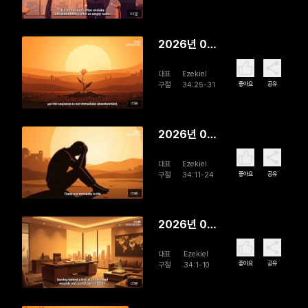
Judged
06분
2026년 08
월 03일 In
대표
Ezekiel
God's
좋아요
공유
구절
34:25-31
Pasture
05분
2026년 08
월 02일
대표
Ezekiel
The Lord,
좋아요
공유
구절
34:11-24
Our
05분
Shepherd
2026년 08
월 01일 The
대표
Ezekiel
True
좋아요
공유
구절
34:1-10
Shepherd
05분