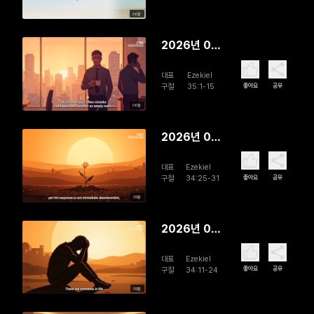
God
06분
2026년 08
월 04일
대표
Ezekiel
Hostility
좋아요
공유
구절
35:1-15
Judged
06분
2026년 08
월 03일 In
대표
Ezekiel
God's
좋아요
공유
구절
34:25-31
Pasture
05분
2026년 08
월 02일
대표
Ezekiel
The Lord,
좋아요
공유
구절
34:11-24
Our
05분
Shepherd