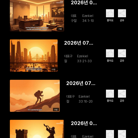
2026년 08
월 01일 The
대표
Ezekiel
True
좋아요
공유
구절
34:1-10
Shepherd
05분
2026년 07월
31일 The
대표구
Ezekiel
Fallout of
좋아요
공유
절
33:21-33
Disobedience
06분
2026년 07월
30일 Moving
대표구
Ezekiel
Forward in
좋아요
공유
절
33:10-20
Dependence
05분
2026년 07
월 29일 To
대표
Ezekiel