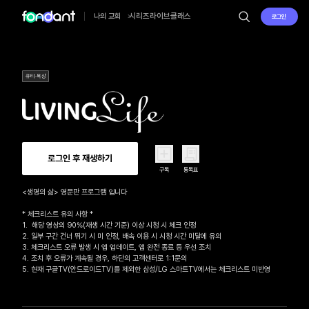
시리즈
라이브
클래스
나의 교회
로그인
큐티·묵상
로그인 후 재생하기
구독
통독표
<생명의 삶> 영문판 프로그램 입니다

* 체크리스트 유의 사항 *

1.  해당 영상의 90%(재생 시간 기준) 이상 시청 시 체크 인정

2. 일부 구간 건너 뛰기 시 미 인정, 배속 이용 시 시청 시간 미달에 유의

3. 체크리스트 오류 발생 시 앱 업데이트, 앱 완전 종료 등 우선 조치

4. 조치 후 오류가 계속될 경우, 하단의 고객센터로 1:1문의 

5. 현재 구글TV(안드로이드TV)를 제외한 삼성/LG 스마트TV에서는 체크리스트 미반영