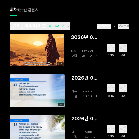
회차
비슷한 콘텐츠
[큐티] 리빙라이프
총 2634편
최신화부터
첫화부터
2026년 08
월 07일
대표
Ezekiel
God
좋아요
공유
구절
36:32-38
Assures
04분
His People
2026년 08
월 06일
대표
Ezekiel
Past and
좋아요
공유
구절
36:16-31
Future
05분
2026년 08
월 05일 A
대표
Ezekiel
Zealous
좋아요
공유
구절
36:1-15