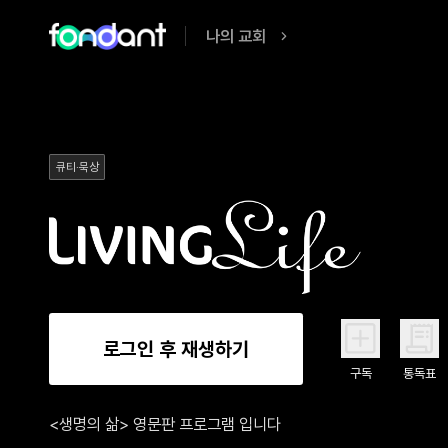
나의 교회
큐티·묵상
로그인 후 재생하기
구독
통독표
<생명의 삶> 영문판 프로그램 입니다
