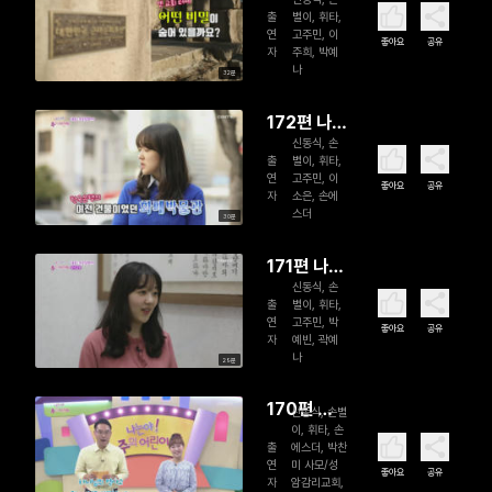
야 주의 어
출
별이, 휘타,
린이
연
고주민, 이
좋아요
공유
자
주희, 박예
나
32분
172편 나는
신동식, 손
야 주의 어
출
별이, 휘타,
린이
연
고주민, 이
좋아요
공유
자
소은, 손에
스더
30분
171편 나는
신동식, 손
야 주의 어
출
별이, 휘타,
린이
연
고주민, 박
좋아요
공유
자
예빈, 곽예
나
29분
170편 나
신동식, 손별
이, 휘타, 손
는야 주의
출
에스더, 박찬
어린이
연
미 사모/성
좋아요
공유
자
암감리교회,