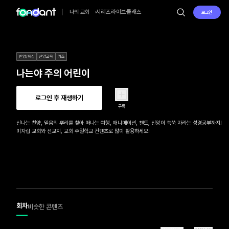
시리즈
라이브
클래스
나의 교회
로그인
찬양/워십
신앙교육
키즈
나는야 주의 어린이
로그인 후 재생하기
구독
신나는 찬양, 믿음의 뿌리를 찾아 떠나는 여행, 애니메이션, 챈트, 신앙이 쑥쑥 자라는 성경공부까지!

미자립 교회와 선교지, 교회 주일학교 컨텐츠로 많이 활용하세요!
회차
비슷한 콘텐츠