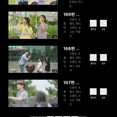
안성권, 안소
30분
원
169편 나
신동식, 손
는야 주의
출
별이, 휘타,
어린이
연
고주민, 이
좋아요
공유
자
소은, 박예
빈
29분
168편 나
신동식, 손
는야 주의
출
별이, 휘타,
어린이
연
조경민, 곽
좋아요
공유
자
예나, 임주
희
30분
167편 나
신동식, 손
는야 주의
출
별이, 휘타,
어린이
연
조경민, 이
좋아요
공유
자
소은, 박예
빈
32분