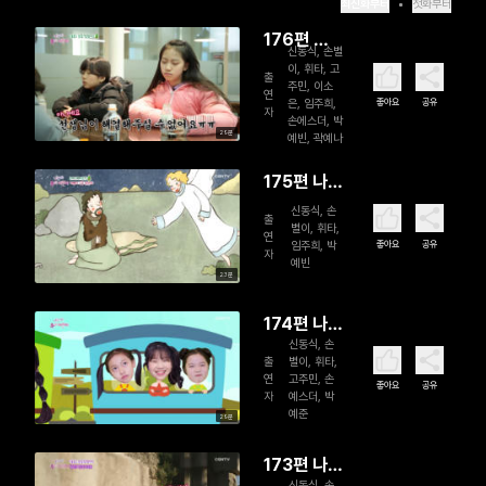
최신화부터
첫화부터
176편 나
신동식, 손별
는야 주의
이, 휘타, 고
출
주민, 이소
어린이
연
좋아요
공유
은, 임주희,
자
손에스더, 박
29분
예빈, 곽예나
175편 나는
야 주의 어
신동식, 손
출
별이, 휘타,
린이
연
좋아요
공유
임주희, 박
자
예빈
23분
174편 나는
신동식, 손
야 주의 어
출
별이, 휘타,
린이
연
고주민, 손
좋아요
공유
자
예스더, 박
예준
29분
173편 나는
신동식, 손