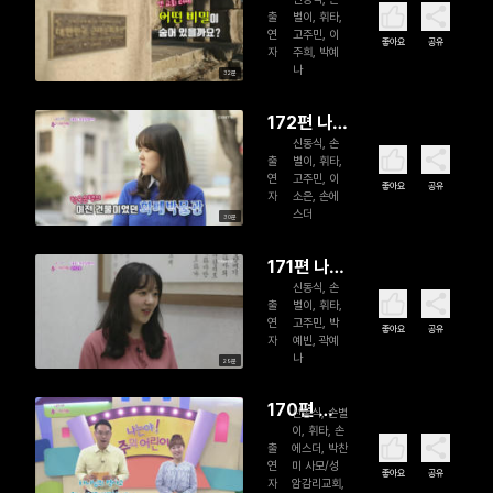
야 주의 어
출
별이, 휘타,
린이
연
고주민, 이
좋아요
공유
자
주희, 박예
나
32분
172편 나는
신동식, 손
야 주의 어
출
별이, 휘타,
린이
연
고주민, 이
좋아요
공유
자
소은, 손에
스더
30분
171편 나는
신동식, 손
야 주의 어
출
별이, 휘타,
린이
연
고주민, 박
좋아요
공유
자
예빈, 곽예
나
29분
170편 나
신동식, 손별
이, 휘타, 손
는야 주의
출
에스더, 박찬
어린이
연
미 사모/성
좋아요
공유
자
암감리교회,