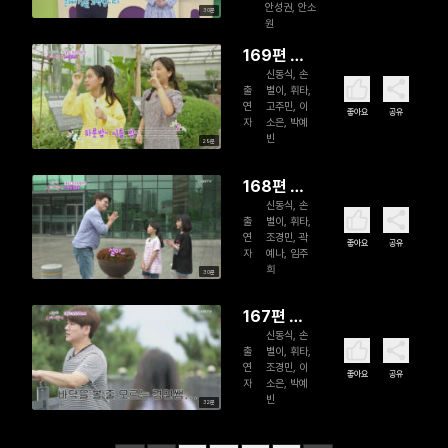
안성권, 안소
30분
원
169편 나
신동식, 손
는야 주의
출
별이, 휘타,
어린이
연
고주민, 이
좋아요
공유
자
소은, 박예
빈
29분
168편 나
신동식, 손
는야 주의
출
별이, 휘타,
어린이
연
조경민, 곽
좋아요
공유
자
예나, 임주
희
30분
167편 나
신동식, 손
는야 주의
출
별이, 휘타,
어린이
연
조경민, 이
좋아요
공유
자
소은, 박예
빈
32분