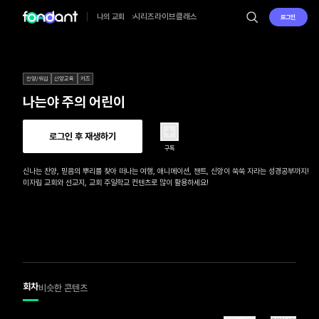
시리즈
라이브
클래스
나의 교회
로그인
찬양/워십
신앙교육
키즈
나는야 주의 어린이
로그인 후 재생하기
구독
신나는 찬양, 믿음의 뿌리를 찾아 떠나는 여행, 애니메이션, 챈트, 신앙이 쑥쑥 자라는 성경공부까지!

미자립 교회와 선교지, 교회 주일학교 컨텐츠로 많이 활용하세요!
회차
비슷한 콘텐츠