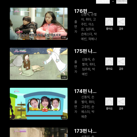
최신화부터
첫화부터
176편 나
신동식, 손별
는야 주의
이, 휘타, 고
출
주민, 이소
어린이
연
좋아요
공유
은, 임주희,
자
손에스더, 박
29분
예빈, 곽예나
175편 나는
야 주의 어
신동식, 손
출
별이, 휘타,
린이
연
좋아요
공유
임주희, 박
자
예빈
23분
174편 나는
신동식, 손
야 주의 어
출
별이, 휘타,
린이
연
고주민, 손
좋아요
공유
자
예스더, 박
예준
29분
173편 나는
신동식, 손