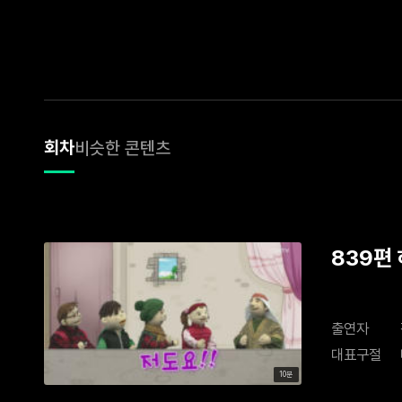
회차
비슷한 콘텐츠
839편
출연자
대표구절
10분