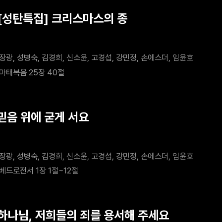
 [성탄특집] 크리스마스의 종
장광, 성병숙, 김경희, 신소윤, 고경섭, 강민정, 손에스더, 임윤호
마태복음 25장 40절
 믿음 위에 굳게 서요
장광, 성병숙, 김경희, 신소윤, 고경섭, 강민정, 손에스더, 임윤호
베드로전서 1장 1절~12절
 하나님, 저희들의 죄를 용서해 주세요