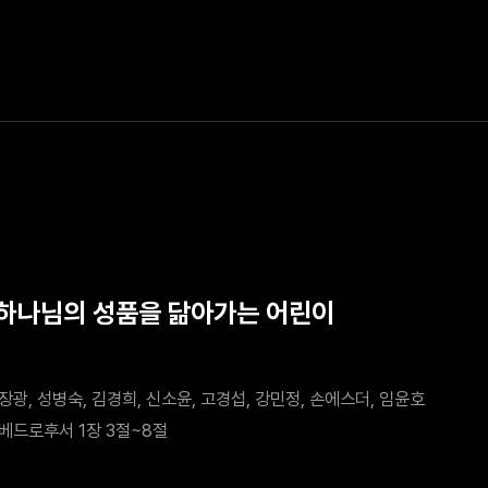
 하나님의 성품을 닮아가는 어린이
장광, 성병숙, 김경희, 신소윤, 고경섭, 강민정, 손에스더, 임윤호
베드로후서 1장 3절~8절