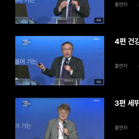
출연자
39분
4편 건강
출연자
36분
3편 세
출연자