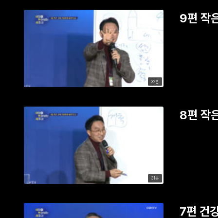
9편 작
32분
8편 작은
31분
7편 건강