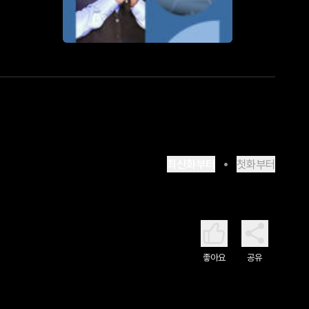
최신화부터
첫화부터
좋아요
공유