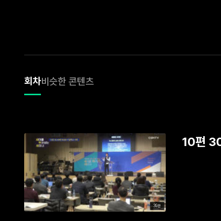
회차
비슷한 콘텐츠
10편 
39분