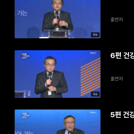
출연자
40분
6편 건강
출연자
39분
5편 건