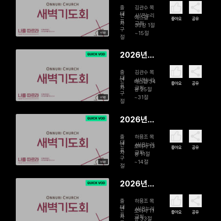
08월 04
출
김관수 목
일 자신의
대
연
사/온누리
에스겔
좋아요
공유
표
자
교회
백성을 끝
35장 1절
구
~15절
45분
까지 지키
절
시는 하나
2026년
님
08월 03
출
김관수 목
일 평화의
대
연
사/온누리
에스겔 34
좋아요
공유
표
자
교회
언약 속에
장 25절
구
~31절
45분
살아가는
절
그리스도인
2026년
07월 31일
출
하용조 목
故하용조
대
연
사/온누리
로마서 13
좋아요
공유
표
자
교회
목사 15주
장 11절
구
~14절
45분
기 새벽기
절
도회 | 지금
2026년
은 자다가
07월 30
깰 때입니
출
하용조 목
일 故하용
대
연
사/온누리
로마서 11
다
좋아요
공유
표
자
교회
조 목사 15
장 33절