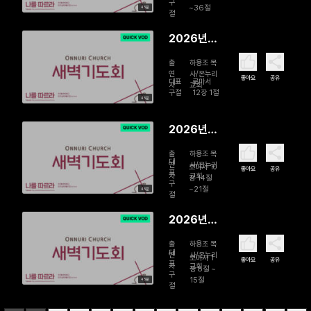
구
~36절
45분
주기 새벽
절
기도회 | 구
2026년
원의 축복
07월 29
출
하용조 목
일 故하용
연
사/온누리
좋아요
공유
대표
로마서
자
교회
조 목사 15
구절
12장 1절
45분
주기 새벽
기도회 | 구
2026년
원의 삶, 몸
07월 28
을 드리라
출
하용조 목
일 故하용
대
연
사/온누리
로마서 10
좋아요
공유
표
자
교회
조 목사 15
장 14절
구
~21절
45분
주기 새벽
절
기도회 | 믿
2026년
음은 들음
07월 27일
에서 난다
출
하용조 목
故하용조
대
연
사/온누리
로마서 1
좋아요
공유
표
자
교회
목사 15주
장 8절 ~
구
15절
45분
기 새벽기
절
도회 | 복음