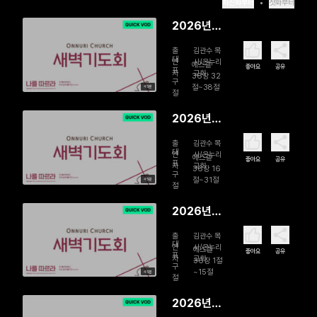
최신화부터
첫화부터
2026년
08월 07
출
김관수 목
일 황무지
대
연
사/온누리
에스겔
좋아요
공유
표
자
교회
를 에덴으
36장 32
구
절~38절
45분
로 바꾸시
절
다
2026년
08월 06
출
김관수 목
일 새 마음
대
연
사/온누리
에스겔
좋아요
공유
표
자
교회
으로 주시
36장 16
구
절~31절
45분
는 은혜, 새
절
언약으로
2026년
사는 삶
08월 05
출
김관수 목
일 황폐한
대
연
사/온누리
에스겔
좋아요
공유
표
자
교회
삶에서 생
36장 1절
구
~15절
45분
명을 누리
절
는 삶으로
2026년