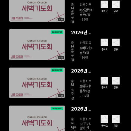
08월 03
출
김관수 목
일 평화의
대
연
사/온누리
에스겔 34
좋아요
공유
표
자
교회
언약 속에
장 25절
구
~31절
45분
살아가는
절
그리스도인
2026년
07월 31일
출
하용조 목
故하용조
대
연
사/온누리
로마서 13
좋아요
공유
표
자
교회
목사 15주
장 11절
구
~14절
45분
기 새벽기
절
도회 | 지금
2026년
은 자다가
07월 30
깰 때입니
출
하용조 목
일 故하용
대
연
사/온누리
로마서 11
다
좋아요
공유
표
자
교회
조 목사 15
장 33절
구
~36절
45분
주기 새벽
절
기도회 | 구
2026년
원의 축복
07월 29
출
하용조 목
일 故하용
연
사/온누리
좋아요
공유
대표
로마서
자
교회
조 목사 15