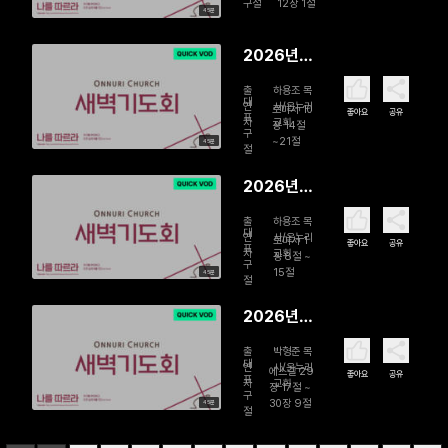
구절
12장 1절
45분
주기 새벽
기도회 | 구
2026년
원의 삶, 몸
07월 28
을 드리라
출
하용조 목
일 故하용
대
연
사/온누리
로마서 10
좋아요
공유
표
자
교회
조 목사 15
장 14절
구
~21절
45분
주기 새벽
절
기도회 | 믿
2026년
음은 들음
07월 27일
에서 난다
출
하용조 목
故하용조
대
연
사/온누리
로마서 1
좋아요
공유
표
자
교회
목사 15주
장 8절 ~
구
15절
45분
기 새벽기
절
도회 | 복음
2026년
의 빚진 자
07월 24
출
박형준 목
일 교만의
대
연
사/온누리
에스겔 29
좋아요
공유
표
자
교회
권세를 꺾
장 17절 ~
구
30장 9절
45분
는 하나님
절
의 도구