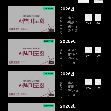
최신화부터
첫화부터
2026년
08월 06
출
김관수 목
일 새 마음
대
연
사/온누리
에스겔
좋아요
공유
표
자
교회
으로 주시
36장 16
구
절~31절
45분
는 은혜, 새
절
언약으로
2026년
사는 삶
08월 05
출
김관수 목
일 황폐한
대
연
사/온누리
에스겔
좋아요
공유
표
자
교회
삶에서 생
36장 1절
구
~15절
45분
명을 누리
절
는 삶으로
2026년
08월 04
출
김관수 목
일 자신의
대
연
사/온누리
에스겔
좋아요
공유
표
자
교회
백성을 끝
35장 1절
구
~15절
45분
까지 지키
절
시는 하나
2026년
님