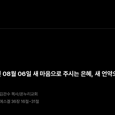
년 08월 06일 새 마음으로 주시는 은혜, 새 언약
김관수 목사/온누리교회
에스겔 36장 16절~31절