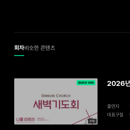
회차
비슷한 콘텐츠
2026
출연자
대표구절
45분