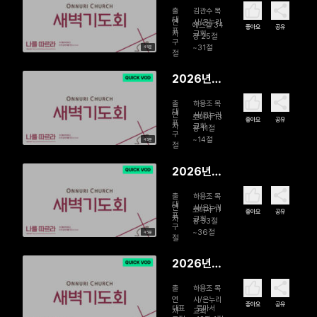
08월 03
출
김관수 목
일 평화의
대
연
사/온누리
에스겔 34
좋아요
공유
표
자
교회
언약 속에
장 25절
구
~31절
45분
살아가는
절
그리스도인
2026년
07월 31일
출
하용조 목
故하용조
대
연
사/온누리
로마서 13
좋아요
공유
표
자
교회
목사 15주
장 11절
구
~14절
45분
기 새벽기
절
도회 | 지금
2026년
은 자다가
07월 30
깰 때입니
출
하용조 목
일 故하용
대
연
사/온누리
로마서 11
다
좋아요
공유
표
자
교회
조 목사 15
장 33절
구
~36절
45분
주기 새벽
절
기도회 | 구
2026년
원의 축복
07월 29
출
하용조 목
일 故하용
연
사/온누리
좋아요
공유
대표
로마서
자
교회
조 목사 15