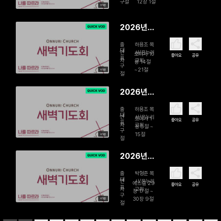
구절
12장 1절
45분
주기 새벽
기도회 | 구
2026년
원의 삶, 몸
07월 28
을 드리라
출
하용조 목
일 故하용
대
연
사/온누리
로마서 10
좋아요
공유
표
자
교회
조 목사 15
장 14절
구
~21절
45분
주기 새벽
절
기도회 | 믿
2026년
음은 들음
07월 27일
에서 난다
출
하용조 목
故하용조
대
연
사/온누리
로마서 1
좋아요
공유
표
자
교회
목사 15주
장 8절 ~
구
15절
45분
기 새벽기
절
도회 | 복음
2026년
의 빚진 자
07월 24
출
박형준 목
일 교만의
대
연
사/온누리
에스겔 29
좋아요
공유
표
자
교회
권세를 꺾
장 17절 ~
구
30장 9절
45분
는 하나님
절
의 도구