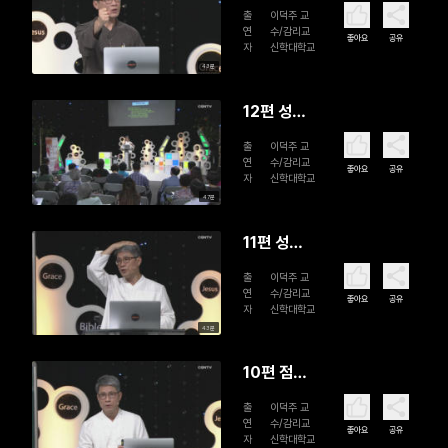
학 접주 출
출
이덕주 교
신 장로
연
수/감리교
좋아요
공유
자
신학대학교
교 최초 목
43분
회자: 방기
창(1)
12편 성
을 두
출
이덕주 교
번 간 여
연
수/감리교
좋아요
공유
자
신학대학교
인: 여메레
47분
(2)
11편 성
을 두
출
이덕주 교
번 간 여
연
수/감리교
좋아요
공유
자
신학대학교
인: 여메레
43분
(1)
10편 점쟁
이 출신 맹
출
이덕주 교
인 전도
연
수/감리교
좋아요
공유
자
신학대학교
사: 백사겸