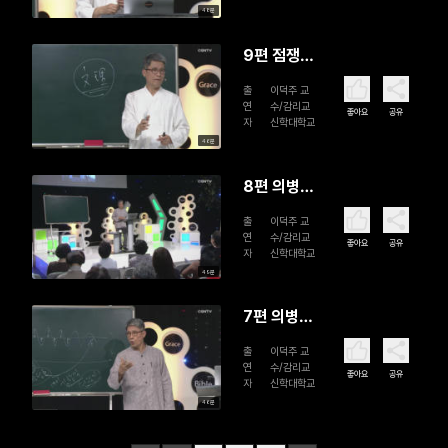
48분
(2)
9편 점쟁
이 출신 맹
출
이덕주 교
인 전도
연
수/감리교
좋아요
공유
자
신학대학교
사: 백사겸
46분
(1)
8편 의병
장 출신 최
출
이덕주 교
초 순국 목
연
수/감리교
좋아요
공유
자
신학대학교
회자: 구연
49분
영(2)
7편 의병
장 출신 최
출
이덕주 교
초 순국 목
연
수/감리교
좋아요
공유
자
신학대학교
회자: 구연
46분
영(1)