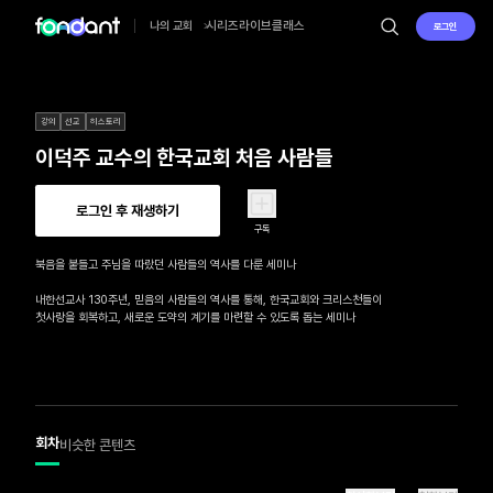
시리즈
라이브
클래스
나의 교회
로그인
강의
선교
히스토리
이덕주 교수의 한국교회 처음 사람들
로그인 후 재생하기
구독
북음을 붙들고 주님을 따랐던 사람들의 역사를 다룬 세미나

내한선교사 130주년, 믿음의 사람들의 역사를 통해, 한국교회와 크리스천들이

첫사랑을 회복하고, 새로운 도약의 계기를 마련할 수 있도록 돕는 세미나
회차
비슷한 콘텐츠