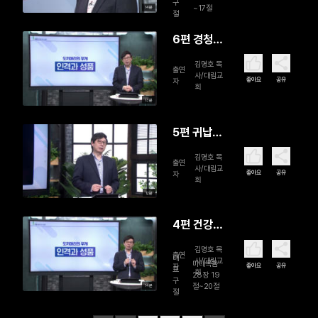
구
~17절
14분
절
6편 경청과
질문의 힘
김명호 목
출연
사/대림교
좋아요
공유
자
회
13분
5편 귀납적
성경 묵상
김명호 목
출연
의 원리
사/대림교
좋아요
공유
자
회
12분
4편 건강한
평신도 세
김명호 목
출연
우기
대
사/대림교
마태복음
좋아요
공유
자
표
회
28장 19
구
절~20절
14분
절