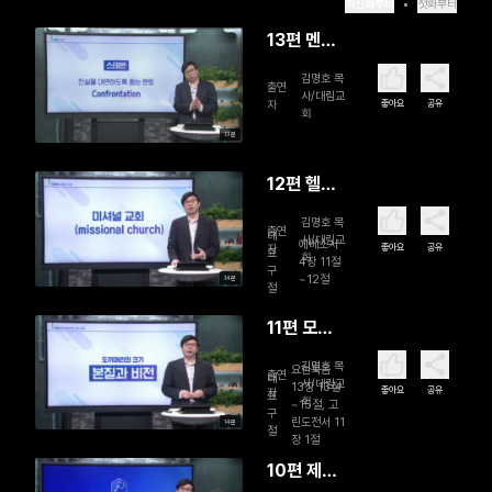
최신화부터
첫화부터
13편 멘토
가 되라
김명호 목
출연
(완)
사/대림교
좋아요
공유
자
회
13분
12편 헬퍼
가 되라
김명호 목
출연
대
사/대림교
에베소서
좋아요
공유
자
표
회
4장 11절
구
~12절
14분
절
11편 모델
이 되라
김명호 목
요한복음
출연
대
사/대림교
13장 13절
좋아요
공유
자
표
회
~15절, 고
구
린도전서 11
14분
절
장 1절
10편 제자