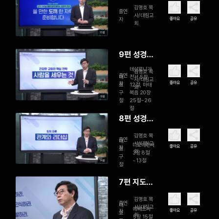
도의 회복
김명호 목
출연
사/대림교
좋아요
공유
자
회
13분
9편 성경적
지도자의
데살로니가
김명호 목
출연
섬김
대
전서 5장
사/대림교
좋아요
공유
자
표
12절, 마태
회
구
복음 20장
12분
절
25절~26
절
8편 성경적
지도자의
김명호 목
출연
인격
대
사/대림교
디모데전서
좋아요
공유
자
표
회
3장 8절
구
~13절
14분
절
7편 지도자
의 자기 관
김명호 목
출연
리
대
사/대림교
에베소서
좋아요
공유
자
표
회
5장 15절