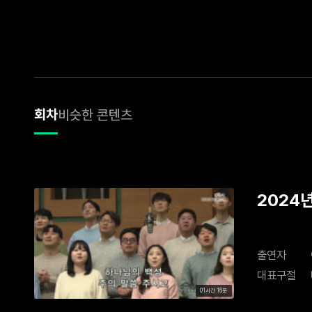
회차
비슷한 콘텐츠
2024
출연자
대표구절
01시간 16분