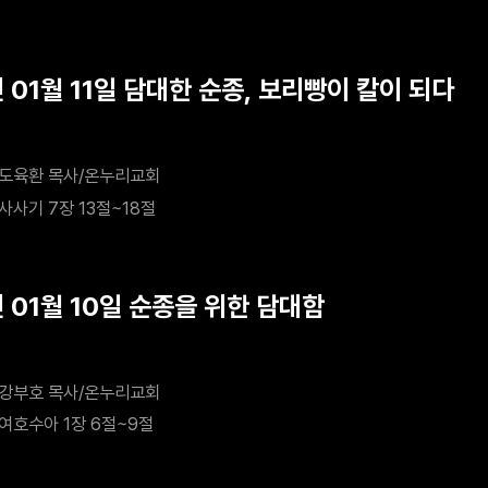
 01월 11일 담대한 순종, 보리빵이 칼이 되다
도육환 목사/온누리교회
사사기 7장 13절~18절
 01월 10일 순종을 위한 담대함
강부호 목사/온누리교회
여호수아 1장 6절~9절