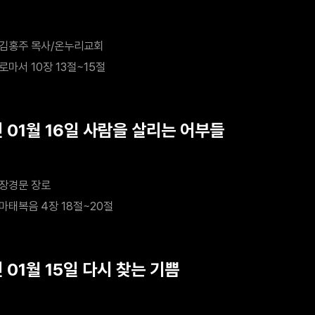
김홍주 목사/온누리교회
로마서 10장 13절~15절
년 01월 16일 사람을 살리는 어부들
장경문 장로
마태복음 4장 18절~20절
 01월 15일 다시 찾는 기쁨