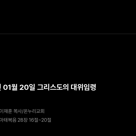
년 01월 20일 그리스도의 대위임령
이재훈 목사/온누리교회
마태복음 28장 16절~20절