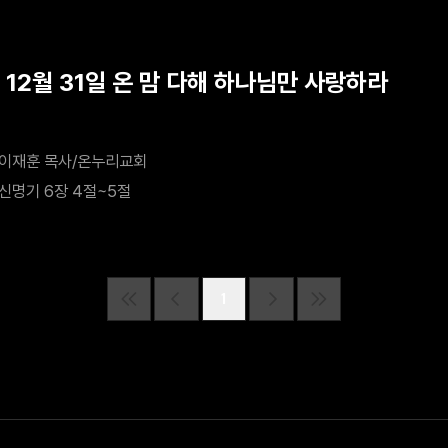
 12월 31일 온 맘 다해 하나님만 사랑하라
이재훈 목사/온누리교회
신명기 6장 4절~5절
1