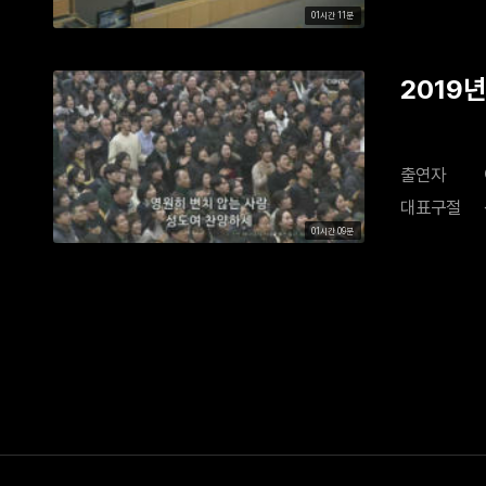
01시간 11분
2019년
출연자
대표구절
01시간 09분