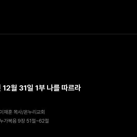
 12월 31일 1부 나를 따르라
이재훈 목사/온누리교회
누가복음 9장 51절~62절