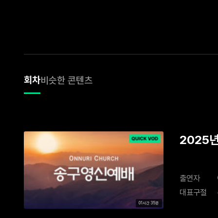
회차
비슷한 콘텐츠
2025년
출연자
대표구절
01시간 35분