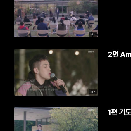
04분
2편 Am
04분
1편 기