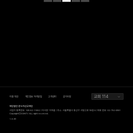
교회 114
이용 약관
개인정보 처리방침
고객센터
공지사항
재단법인 온누리선교재단
사업자 등록번호: 106-82-11892 | 이사장: 이재훈 | 주소: 서울특별시 용산구 서빙고로 59길 8 | 대표 번호: 02-792-0691
CopyrightⓒCGNTV ALL right reserved.
1.4.46