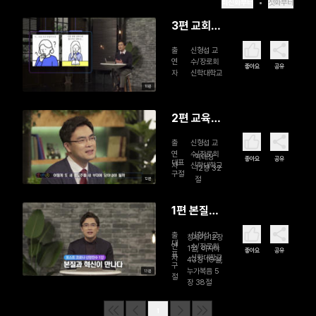
최신화부터
첫화부터
3편 교회학
교 예배 다
출
신형섭 교
시 디자인
연
수/장로회
좋아요
공유
자
신학대학교
하기 (완)
10분
2편 교육목
회, All-
출
신형섭 교
line 하라!
연
수/장로회
역대상
좋아요
공유
대표
자
신학대학교
12장 32
구절
절
12분
1편 본질과
혁신이 만
출
신형섭 교
창세기 12장
나다
대
연
수/장로회
1절, 이사야
좋아요
공유
표
자
신학대학교
43장 19절,
구
누가복음 5
13분
절
장 38절
1