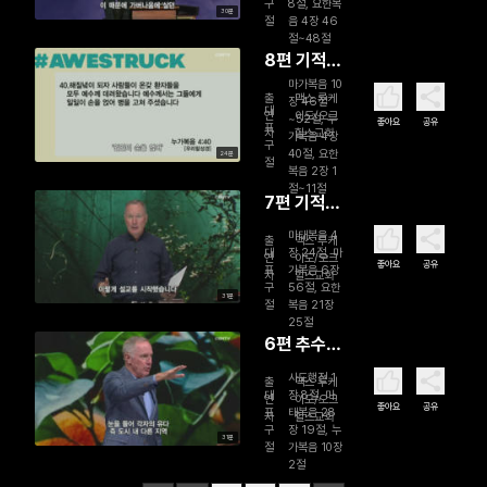
구
8절, 요한복
30분
절
음 4장 46
절~48절
8편 기적을
위한 무대
마가복음 10
출
맥스 루케
장 46절
대
연
이도/오크
~52절, 누
좋아요
공유
표
자
힐스교회
가복음 4장
구
40절, 요한
24분
절
복음 2장 1
절~11절
7편 기적의
하나님
마태복음 4
출
맥스 루케
대
장 24절, 마
연
이도/오크
좋아요
공유
표
가복음 6장
자
힐스교회
구
56절, 요한
31분
절
복음 21장
25절
6편 추수의
때를 준비
사도행전 1
출
맥스 루케
하라
대
장 8절, 마
연
이도/오크
좋아요
공유
표
태복음 28
자
힐스교회
구
장 19절, 누
31분
절
가복음 10장
2절