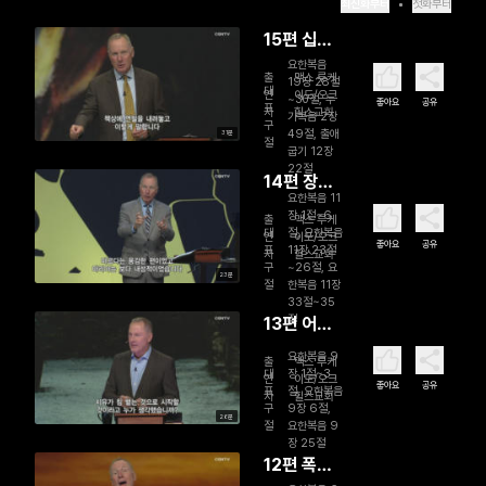
최신화부터
첫화부터
15편 십자
가에서의
요한복음
출
맥스 루케
19장 28절
마지막 한
대
연
이도/오크
~30절, 누
좋아요
공유
표
자
힐스교회
마디
가복음 2장
구
49절, 출애
31분
절
굽기 12장
22절
14편 장례
요한복음 11
식에서 해
장 1절~6
출
맥스 루케
야 할 말
대
절, 요한복음
연
이도/오크
좋아요
공유
표
11장 23절
자
힐스교회
구
~26절, 요
23분
절
한복음 11장
33절~35
절
13편 어둠
에서 빛으
요한복음 9
출
맥스 루케
로
대
장 1절~3
연
이도/오크
좋아요
공유
표
절, 요한복음
자
힐스교회
구
9장 6절,
26분
절
요한복음 9
장 25절
12편 폭풍