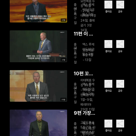
속의 주
요한복음 6
출
맥스 루케
장 16절
대
연
이도/오크
~21절, 마
좋아요
공유
표
자
힐스교회
태복음 14장
구
24절, 출애
27분
절
굽기 3장
14절
11편 이 많
은 사람들
출
맥스 루케
대
연
이도/오크
요한복음
좋아요
공유
표
자
힐스교회
6장 1절
구
~13절
27분
절
10편 꼬인
인생 풀기
마태복음 9
출
맥스 루케
장 35절
대
연
이도/오크
~36절, 요
좋아요
공유
표
자
힐스교회
한복음 5장
구
1절~9절,
28분
절
예레미야
29장 11절
9편 가장
긴 여정
고린도후서
출
맥스 루케
대
5장 7절, 마
연
이도/오크
좋아요
공유
표
태복음 8장
자
힐스교회