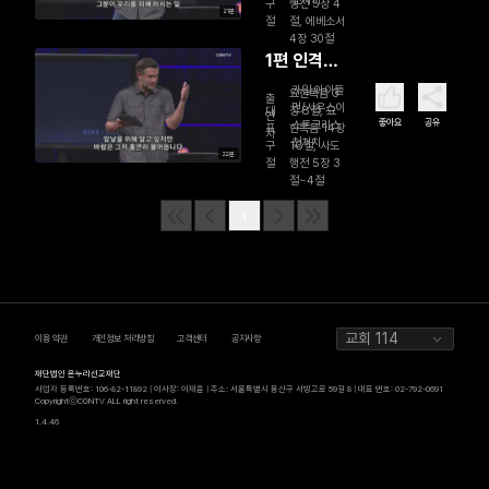
구
행전 5장 4
21분
절
절, 에베소서
4장 30절
1편 인격적
인 성령님
카일 아이들
요한복음 3
출
먼/사우스이
(1)
대
장 8절, 요
연
좋아요
공유
스트크리스
표
한복음 14장
자
천처치
구
16절, 사도
22분
절
행전 5장 3
절~4절
1
교회 114
이용 약관
개인정보 처리방침
고객센터
공지사항
재단법인 온누리선교재단
사업자 등록번호: 106-82-11892 | 이사장: 이재훈 | 주소: 서울특별시 용산구 서빙고로 59길 8 | 대표 번호: 02-792-0691
CopyrightⓒCGNTV ALL right reserved.
1.4.46