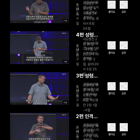
권능(1)
카일 아이들
사도행전 1
출
먼/사우스이
대
장 8절, 누
연
좋아요
공유
스트크리스
표
가복음 24
자
천처치
구
장 49절, 로
23분
절
마서 8장
26절
4편 성령의
사도행전 2
약속(2)
카일 아이들
장 38절
출
먼/사우스이
대
~39절, 고
연
좋아요
공유
스트크리스
표
린도전서 13
자
천처치
구
장 1절~2
22분
절
절, 갈라디아
서 5장 25
절
3편 성령의
약속(1)
카일 아이들
요한복음 14
출
먼/사우스이
대
장 16절, 사
연
좋아요
공유
스트크리스
표
도행전 1장
자
천처치
구
8절, 사도행
22분
절
전 2장 1절
~4절
2편 인격적
인 성령님
카일 아이들
요한복음 14
출
먼/사우스이
(2)
대
장 16절
연
좋아요
공유
스트크리스
표
~17절, 사도
자
천처치