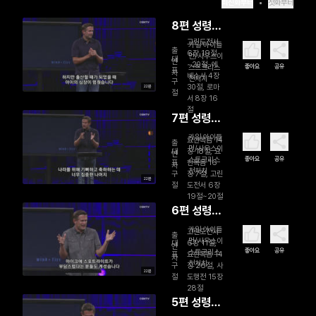
최신화부터
첫화부터
8편 성령의
임재(2)
고린도전서
카일 아이들
출
6장 19절
먼/사우스이
대
연
~20절, 에
좋아요
공유
스트크리스
표
자
베소서 4장
천처치
구
30절, 로마
22분
절
서 8장 16
절
7편 성령의
임재(1)
카일 아이들
요한복음 14
출
먼/사우스이
대
장 18절, 요
연
좋아요
공유
스트크리스
표
한복음 16
자
천처치
구
장 7절, 고린
22분
절
도전서 6장
19절~20절
6편 성령의
권능(2)
카일 아이들
고린도전서
출
먼/사우스이
대
6장 11절,
연
좋아요
공유
스트크리스
표
요한복음 14
자
천처치
구
장 26절, 사
22분
절
도행전 15장
28절
5편 성령의