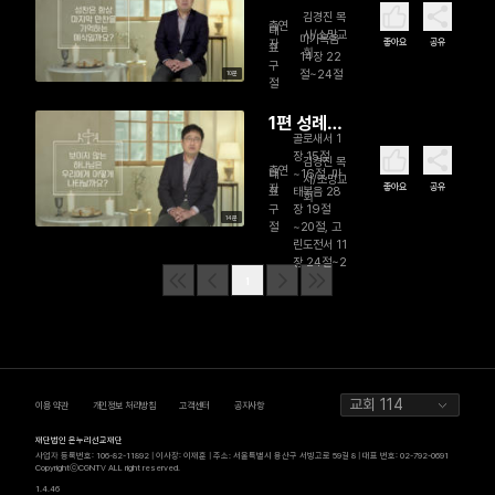
만찬? 주님
김경진 목
출연
의 식탁?
대
사/소망교
마가복음
좋아요
공유
자
표
회
14장 22
구
절~24절
10분
절
1편 성례전
골로새서 1
이란 무엇
장 15절
김경진 목
출연
인가?
대
~16절, 마
사/소망교
좋아요
공유
자
표
태복음 28
회
구
장 19절
14분
절
~20절, 고
린도전서 11
장 24절~2
1
교회 114
이용 약관
개인정보 처리방침
고객센터
공지사항
재단법인 온누리선교재단
사업자 등록번호: 106-82-11892 | 이사장: 이재훈 | 주소: 서울특별시 용산구 서빙고로 59길 8 | 대표 번호: 02-792-0691
CopyrightⓒCGNTV ALL right reserved.
1.4.46