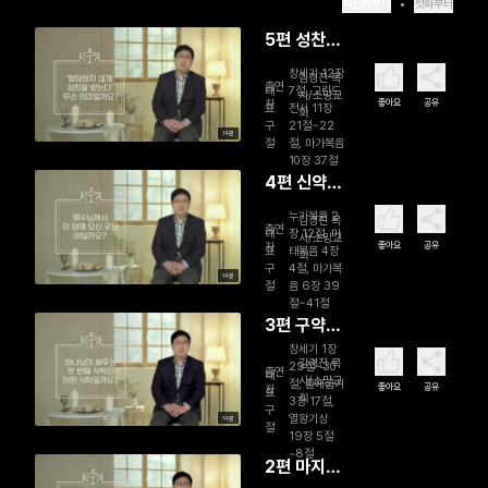
최신화부터
첫화부터
5편 성찬의
신학적 의
창세기 12장
김경진 목
출연
미 (완)
대
7절, 고린도
사/소망교
좋아요
공유
자
표
전서 11장
회
구
21절~22
14분
절
절, 마가복음
10장 37절
4편 신약에
나타난 식
누가복음 2
김경진 목
출연
탁들
대
장 12절, 마
사/소망교
좋아요
공유
자
표
태복음 4장
회
구
4절, 마가복
14분
절
음 6장 39
절~41절
3편 구약에
나타난 식
창세기 1장
김경진 목
29절~30
출연
탁들
대
사/소망교
절, 출애굽기
좋아요
공유
자
표
회
3장 17절,
구
열왕기상
14분
절
19장 5절
~8절
2편 마지막