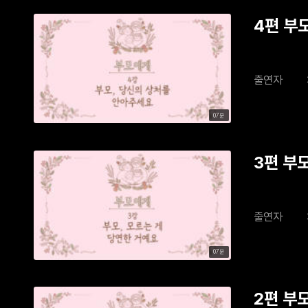
4편 부
출연자
07분
3편 부
출연자
07분
2편 부