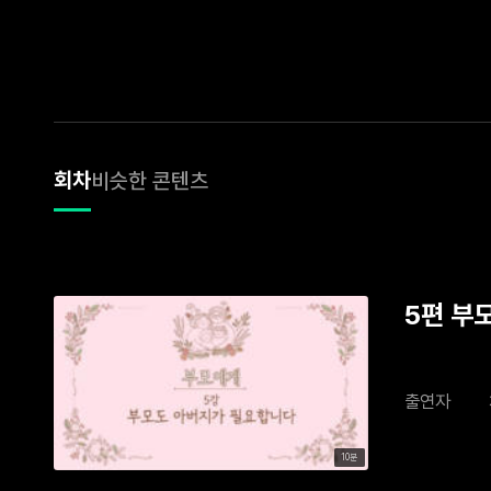
회차
비슷한 콘텐츠
5편 부
출연자
10분