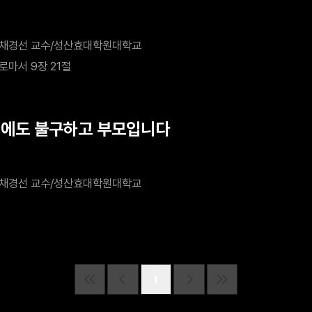
채경선 교수/성산효대학원대학교
로마서 9장 21절
럼에도 불구하고 부모입니다
채경선 교수/성산효대학원대학교
1