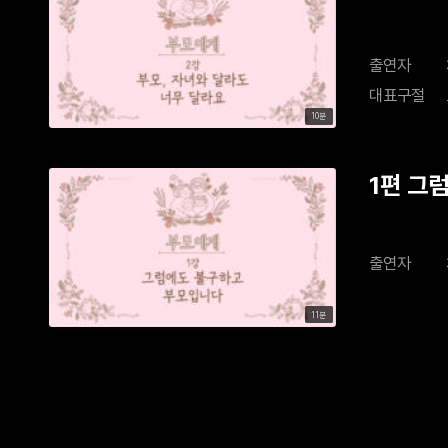
출연자
대표구절
10분
1편 그
출연자
11분