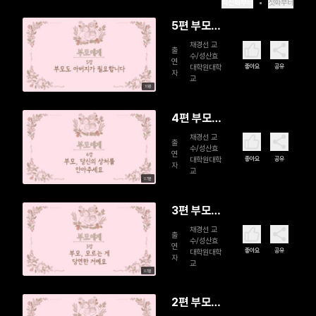
최신화부터
첫화부터
5편 부모도
아버지가
채경선 교
출
수/성산효
필요합니다
연
좋아요
공유
대학원대학
자
(완)
교
10분
4편 부모,
당신의 상
채경선 교
출
수/성산효
처를 안아
연
좋아요
공유
대학원대학
자
주세요
교
07분
3편 부모,
모르는 게
채경선 교
출
수/성산효
당연한 거
연
좋아요
공유
대학원대학
자
예요
교
07분
2편 부모,