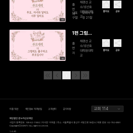
자녀와 달
채경선 교
출
수/성산효
라도 너무
연
좋아요
공유
대학원대학
대표
로마서 9
자
달라요
교
구절
장 21절
10분
1편 그럼에
도 불구하
채경선 교
출
수/성산효
고 부모입
연
좋아요
공유
대학원대학
자
니다
교
11분
1
교회 114
이용 약관
개인정보 처리방침
고객센터
공지사항
재단법인 온누리선교재단
사업자 등록번호: 106-82-11892 | 이사장: 이재훈 | 주소: 서울특별시 용산구 서빙고로 59길 8 | 대표 번호: 02-792-0691
CopyrightⓒCGNTV ALL right reserved.
1.4.46