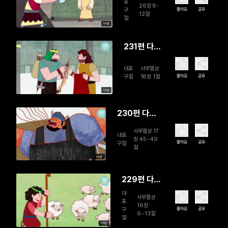
표
26장 8-
좋아요
공유
구
12절
절
04분
231편 다윗
과 요나단
대표
사무엘상
좋아요
공유
구절
18장 1절
04분
230편 다윗
과 골리앗
사무엘상 17
대표
장 45~49
좋아요
공유
구절
절
04분
229편 다윗
과 사무엘
대
사무엘상
표
16장
좋아요
공유
구
6~13절
절
04분