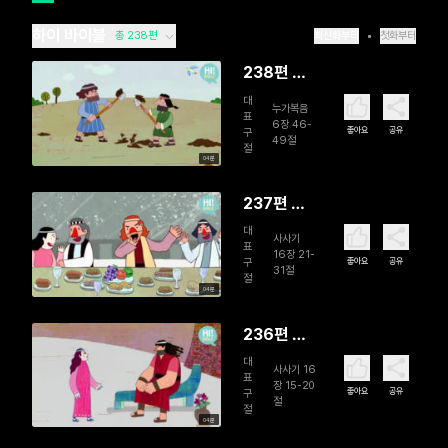
하이 바이블
총 238편
최신화부터
첫화부터
238편 두
개의 집 이
대
누가복음
표
야기
6장 46-
좋아요
공유
구
49절
절
04분
237편 삼
손의 마지
대
사사기
표
막
16장 21-
좋아요
공유
구
31절
절
04분
236편 삼
손의 들릴
대
사사기 16
표
라
장 15-20
좋아요
공유
구
절
절
04분