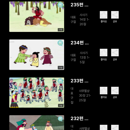
235편 삼
손의 수수
사사기
대표
께끼
14장 1-
좋아요
공유
구절
20절
04분
234편 삼
손의 탄생
사사기
대표
13장 1-
좋아요
공유
구절
5절
04분
233편 다
윗의 정의
대
사무엘상
표
30장 21-
좋아요
공유
구
25절
절
05분
232편 다
윗의 소망
대
사무엘상