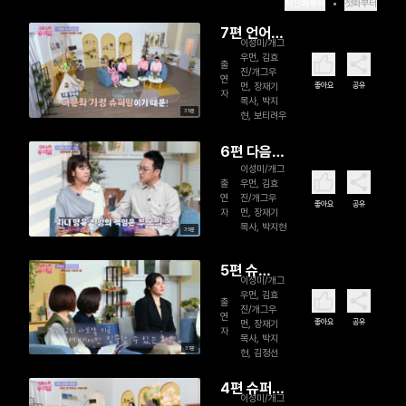
최신화부터
첫화부터
7편 언어,
이성미/개그
문화 차이
우먼, 김효
출
진/개그우
를 초월하
연
좋아요
공유
먼, 장재기
자
는 다문화
목사, 박지
35분
현, 보티려우
엄마 (완)
6편 다음
이성미/개그
세대를 위
출
우먼, 김효
한 엄마들
연
진/개그우
좋아요
공유
자
먼, 장재기
의 신앙 고
목사, 박지현
35분
민
5편 슈
이성미/개그
퍼 오
우먼, 김효
출
진/개그우
브 더 슈
연
좋아요
공유
먼, 장재기
자
퍼, 개척교
목사, 박지
31분
현, 김정선
회 사모맘
4편 슈퍼
이성미/개그