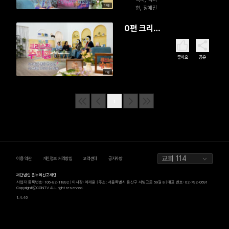
32분
현, 장예진
0편 크리스
천 슈퍼맘
(예고)
좋아요
공유
01분
1
교회 114
이용 약관
개인정보 처리방침
고객센터
공지사항
재단법인 온누리선교재단
사업자 등록번호: 106-82-11892 | 이사장: 이재훈 | 주소: 서울특별시 용산구 서빙고로 59길 8 | 대표 번호: 02-792-0691
CopyrightⓒCGNTV ALL right reserved.
1.4.46