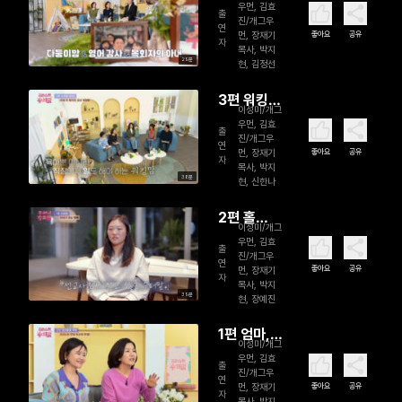
오브 더 슈
우먼, 김효
출
진/개그우
퍼, 초중고
연
좋아요
공유
먼, 장재기
자
4남매 다둥
목사, 박지
29분
현, 김정선
이맘
3편 워킹맘
이성미/개그
의 하루
우먼, 김효
출
진/개그우
는 출근 무
연
좋아요
공유
먼, 장재기
자
한 반복
목사, 박지
38분
현, 신한나
2편 홀
이성미/개그
로 육아
우먼, 김효
출
진/개그우
의 최고
연
좋아요
공유
먼, 장재기
자
봉, 해외 선
목사, 박지
39분
현, 장예진
교지 육아
1편 엄마,
이성미/개그
존재만으로
우먼, 김효
출
진/개그우
도 충분히
연
좋아요
공유
먼, 장재기
자
슈퍼맘!!
목사, 박지