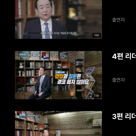
출연자
14분
4편 리
출연자
13분
3편 리