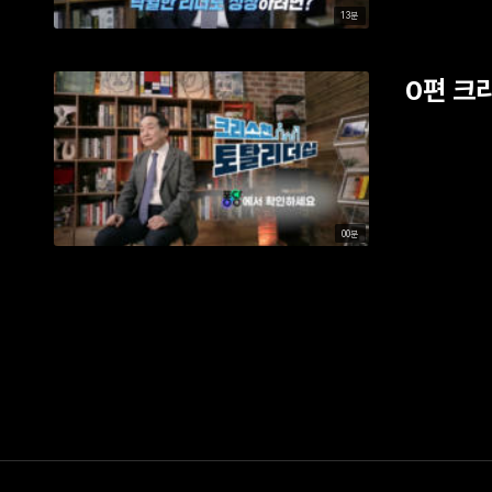
13분
0편 크
00분