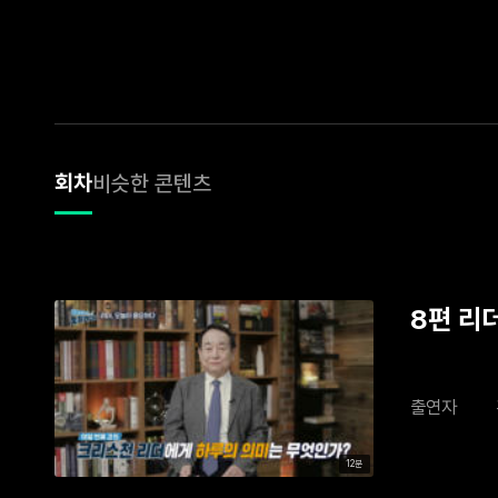
회차
비슷한 콘텐츠
8편 리더
출연자
12분