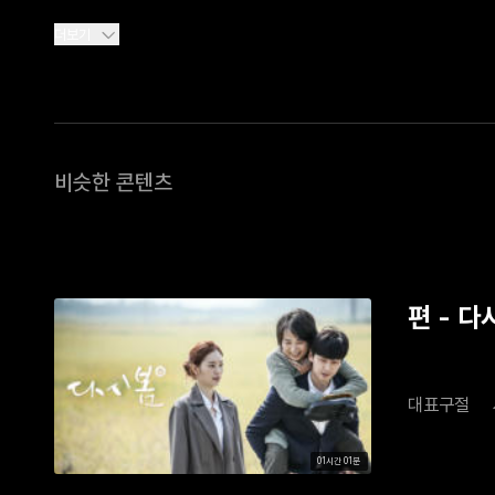
더보기
비슷한 콘텐츠
편 - 다
대표구절
01시간 01분