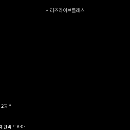
시리즈
라이브
클래스
등 *

첫 단막 드라마