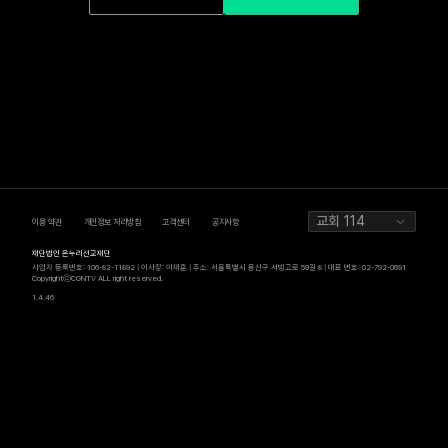
교회 114
이용 약관
개인정보 처리방침
고객센터
공지사항
재단법인 온누리선교재단
사업자 등록번호: 106-82-11892 | 이사장: 이재훈 | 주소: 서울특별시 용산구 서빙고로 59길 8 | 대표 번호: 02-792-0691
CopyrightⓒCGNTV ALL right reserved.
1.4.46