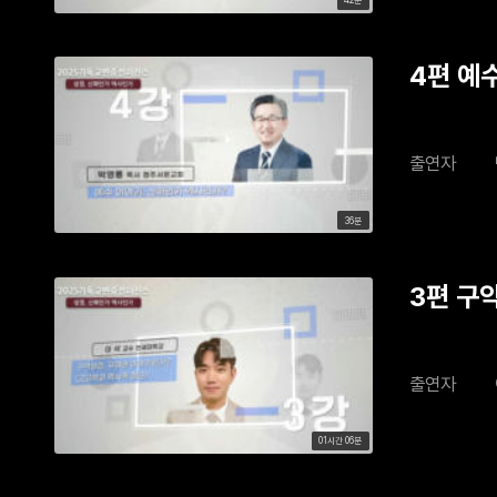
42분
4편 예수
출연자
36분
3편 구
출연자
01시간 06분