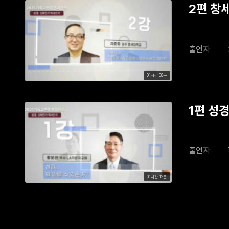
2편 창
출연자
01시간 08분
1편 성경
출연자
01시간 12분