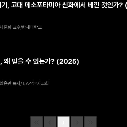
세기, 고대 메소포타미아 신화에서 베낀 것인가? (
차준희 교수/한세대학교
, 왜 믿을 수 있는가? (2025)
황윤관 목사/ LA작은자교회
1