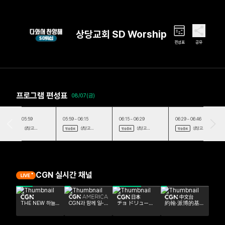
상당교회 SD Worship
편성표
공유
프로그램 편성표
08/07(금)
05:43 ~ 05:59
05:59 ~ 06:15
06:15 ~ 06:29
06:29 ~ 06:46
상당교
상당교
상당교
상당교
방송종료
방송종료
방송종료
방송종료
회 SD Worship
회 SD Worship
회 SD Worship
회 SD Worship
CGN 실시간 채널
THE NEW 하늘빛
CGN과 함께 일-
チョ ドリュー牧
約翰‧派博的基
향기
일 통독 - 우리말성
師のバイブルメ
督徒的喜樂
경
ッセージ