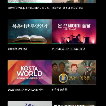
2026 작은예수 40일 새벽기도회 <좁은
성지순례: 성경의 현장을 걷다
문, 좁은 길>
복음이란 무엇인가
온 스테이지(On-Stage) 퐁당
2026 KOSTA WORLD IN 제주
믿음의 영웅들