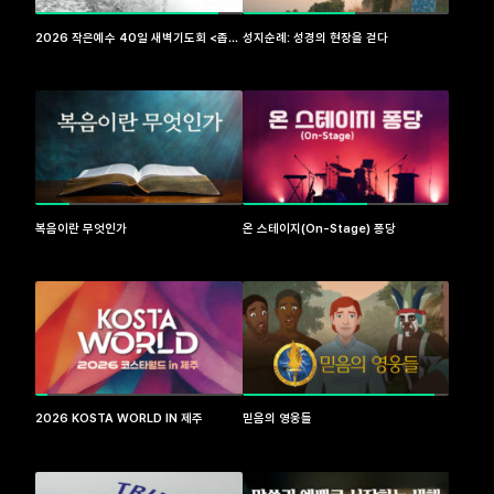
2026 작은예수 40일 새벽기도회 <좁은
성지순례: 성경의 현장을 걷다
문, 좁은 길>
복음이란 무엇인가
온 스테이지(On-Stage) 퐁당
2026 KOSTA WORLD IN 제주
믿음의 영웅들