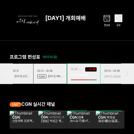
[DAY1] 개회예배
편성표
공유
프로그램 편성표
08/09(일)
02:48 ~
22:31 ~ 00:31
00:31 ~ 02:48
05:10 ~ 05:39
05:10
[DAY1] 개회예배
[DAY3] 오전예
[DAY3] 폐회예
[DAY1] 찬양집회
방송종료
방송종료
배
배
CGN 실시간 채널
신앙회복 프로젝트
[말씀] 박성근 목사
みんなで捧げる
洛杉磯台福基督
<믿어야 산다>
(남가주새누리교
礼拝
教會講道系列
회)