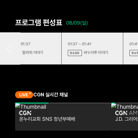
프로그램 편성표
08/09(일)
01:34 ~ 01:37
01:37 ~ 01:41
01:4
말라위 이야기
바누아투 이야기
방송종료
방송종료
방송
CGN 실시간 채널
온누리교회 SNS 청년부예배
J.D. 그리