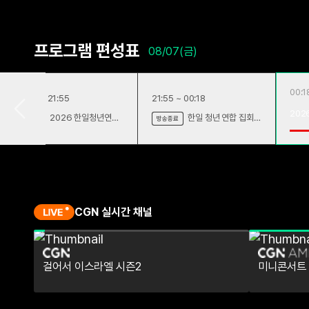
프로그램 편성표
08/07(금)
00:1
20:04 ~ 21:55
21:55 ~ 00:18
202
2026 한일청년연합
한일 청년 연합 집회
방송종료
방송종료
Way
집회 The Way
<The Way>
CGN 실시간 채널
걸어서 이스라엘 시즌2
미니콘서트