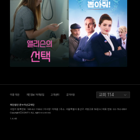
교회 114
이용 약관
개인정보 처리방침
고객센터
공지사항
재단법인 온누리선교재단
사업자 등록번호: 106-82-11892 | 이사장: 이재훈 | 주소: 서울특별시 용산구 서빙고로 59길 8 | 대표 번호: 02-792-0691
CopyrightⓒCGNTV ALL right reserved.
1.4.46