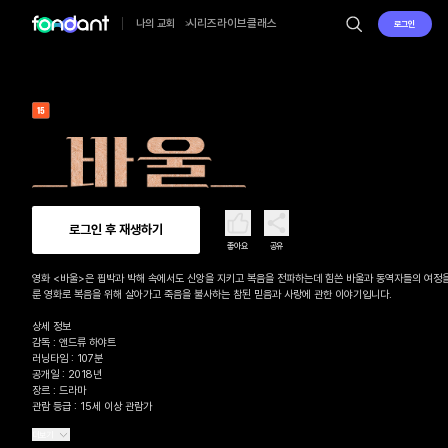
시리즈
라이브
클래스
나의 교회
로그인
로그인 후 재생하기
좋아요
공유
영화 <바울>은 핍박과 박해 속에서도 신앙을 지키고 복음을 전파하는데 힘쓴 바울과 동역자들의 여정
룬 영화로 복음을 위해 살아가고 죽음을 불사하는 참된 믿음과 사랑에 관한 이야기입니다. 

상세 정보

감독 : 앤드류 하야트

러닝타임 : 107분

공개일 : 2018년

장르 : 드라마

관람 등급 : 15세 이상 관람가
더보기