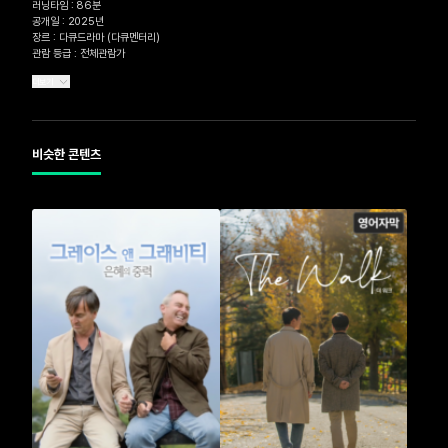
러닝타임 : 86분

공개일 : 2025년

장르 : 다큐드라마 (다큐멘터리)

관람 등급 : 전체관람가
더보기
비슷한 콘텐츠