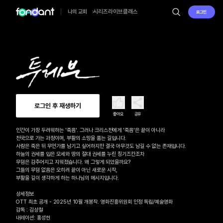
시리즈
라이브
클래스
나의 교회
로그인
로그인 후 재생하기
좋아요
공유
인간이 가장 두려워하는 '죽음'. 그러나 크리스천에게 '죽음'은 끝이 아니라

천국으로 가는 과정이며, 부활의 소망을 품는 길입니다. 

사람은 죽은 뒤 무언가를 남기고 싶어하지만 결국 아무것도 남길 수 없는 존재입니다. 

하늘의 권세를 입은 모세와 땅의 절대 권세를 누린 칭기즈칸조차 

무덤은 감추어지고 지워졌습니다. 왜 그렇게 되었을까요? 

그들의 무덤 없음은 오히려 끝이 아닌 새로운 시작, 

부활을 깊이 생각하게 하는 하나님의 메시지입니다.

상세정보

OTT 최초 공개 - 2025년 10월 개봉작. 영화진흥위원회 인정 독립/예술영화

감독 : 김상철

내레이션: 홍성헌
