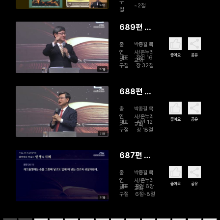
구
~2절
23분
절
689편 분
노를 다스
출
박종길 목
리라
연
사/온누리
좋아요
공유
대표
잠언 16
자
교회
구절
장 32절
36분
688편 언
어를 절제
출
박종길 목
하라
연
사/온누리
좋아요
공유
대표
잠언 12
자
교회
구절
장 18절
35분
687편 끝
까지 완수
출
박종길 목
하라
연
사/온누리
좋아요
공유
대표
잠언 6장
자
교회
구절
6절~8절
28분