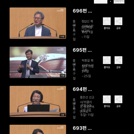
최신화부터
첫화부터
696편 예
수님의 기
출
정갑신 목
도, 우리의
대
연
사/예수향
요한복음
좋아요
공유
표
자
남교회
기도
18장 1절
구
~11절
44분
절
695편 나
누고 베풀
출
박종길 목
어라
대
연
사/온누리
잠언 11장
좋아요
공유
표
자
교회
24절
구
~25절
31분
절
694편 이
미 주심(2)
홍은선 선교
출
사/위클리
대
연
여호수아
좋아요
공유
프 성경번역
표
자
2장 1절,
연구회
구
8절~11절
25분
절
693편 이