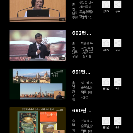
미 주심(1)
홍은선 선교
출
사/위클리
연
좋아요
공유
프 성경번역
대표
여호수아
자
연구회
구절
2장 1절
23분
692편 가
정이 우선
출
박종길 목
이다
연
사/온누리
좋아요
공유
대표
잠언 22
자
교회
구절
장 6절
31분
691편 기
독교 세계
출
신국원 교
관과 선교
대
연
수/총신대
히브리서
좋아요
공유
표
자
학교
적 비전(2)
11장 1절
구
~2절
22분
절
690편 기
독교 세계
출
신국원 교
관과 선교
대
연
수/총신대
히브리서
좋아요
공유
표
자
학교
적 비전(1)
11장 1절