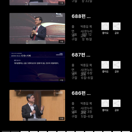
구절
장 32절
36분
688편 언
어를 절제
출
박종길 목
하라
연
사/온누리
좋아요
공유
대표
잠언 12
자
교회
구절
장 18절
35분
687편 끝
까지 완수
출
박종길 목
하라
연
사/온누리
좋아요
공유
대표
잠언 6장
자
교회
구절
6절~8절
28분
686편 지
혜를 구하
출
박종길 목
라
연
사/온누리
좋아요
공유
대표
잠언 3장
자
교회
구절
5절~6절
32분