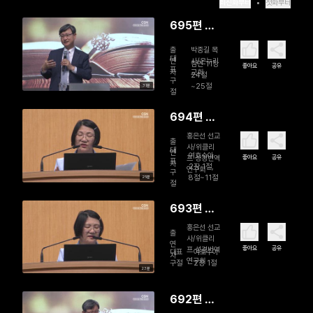
최신화부터
첫화부터
695편 나
누고 베풀
출
박종길 목
어라
대
연
사/온누리
잠언 11장
좋아요
공유
표
자
교회
24절
구
~25절
31분
절
694편 이
미 주심(2)
홍은선 선교
출
사/위클리
대
연
여호수아
좋아요
공유
프 성경번역
표
자
2장 1절,
연구회
구
8절~11절
25분
절
693편 이
미 주심(1)
홍은선 선교
출
사/위클리
연
좋아요
공유
프 성경번역
대표
여호수아
자
연구회
구절
2장 1절
23분
692편 가