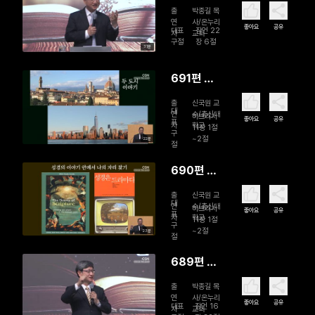
정이 우선
출
박종길 목
이다
연
사/온누리
좋아요
공유
대표
잠언 22
자
교회
구절
장 6절
31분
691편 기
독교 세계
출
신국원 교
관과 선교
대
연
수/총신대
히브리서
좋아요
공유
표
자
학교
적 비전(2)
11장 1절
구
~2절
22분
절
690편 기
독교 세계
출
신국원 교
관과 선교
대
연
수/총신대
히브리서
좋아요
공유
표
자
학교
적 비전(1)
11장 1절
구
~2절
23분
절
689편 분
노를 다스
출
박종길 목
리라
연
사/온누리
좋아요
공유
대표
잠언 16
자
교회