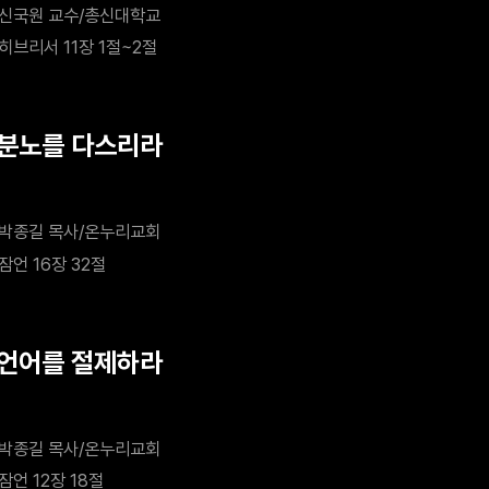
신국원 교수/총신대학교
히브리서 11장 1절~2절
 분노를 다스리라
박종길 목사/온누리교회
잠언 16장 32절
 언어를 절제하라
박종길 목사/온누리교회
잠언 12장 18절