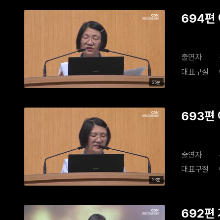
694편 
출연자
대표구절
25분
693편 
출연자
대표구절
23분
692편