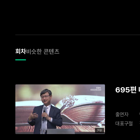
회차
비슷한 콘텐츠
695편
출연자
대표구절
31분