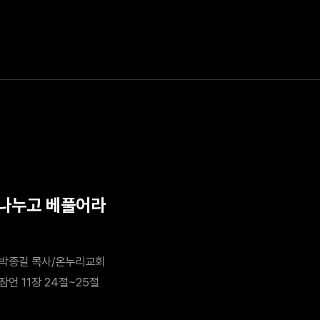
 나누고 베풀어라
박종길 목사/온누리교회
잠언 11장 24절~25절