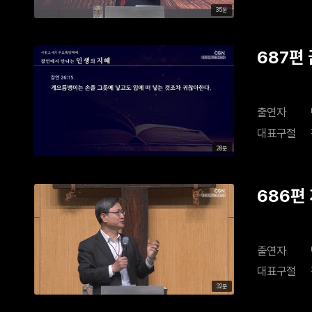
35분
687편
출연자
대표구절
28분
686편
출연자
대표구절
32분