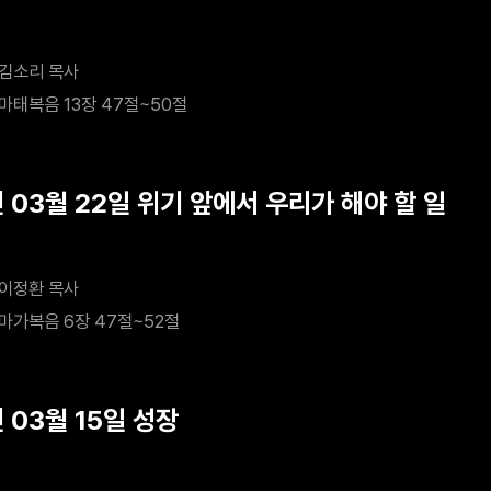
김소리 목사
마태복음 13장 47절~50절
 03월 22일 위기 앞에서 우리가 해야 할 일
이정환 목사
마가복음 6장 47절~52절
 03월 15일 성장