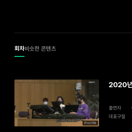
회차
비슷한 콘텐츠
2020
출연자
대표구절
01시간 23분