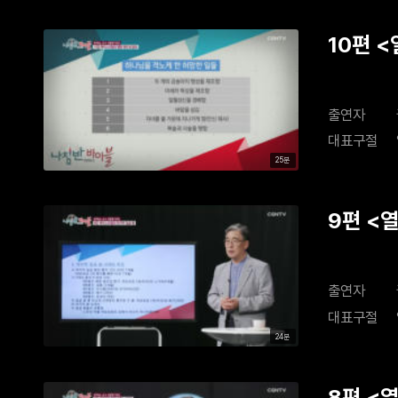
10편 
망 원인
출연자
대표구절
25분
9편 <
막 일곱
출연자
대표구절
24분
8편 <