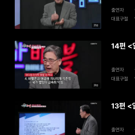
출연자
대표구절
26분
14편 
는 추락 
출연자
대표구절
28분
13편 
개혁
출연자