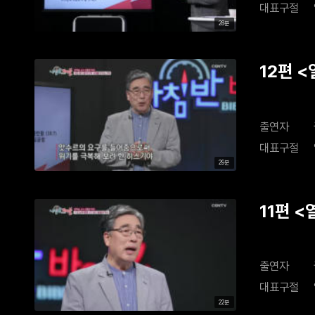
대표구절
28분
12편 
대를 연
출연자
대표구절
29분
11편 
다 왕들
출연자
대표구절
22분