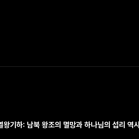
<열왕기하: 남북 왕조의 멸망과 하나님의 섭리 역사
마지막은 아니다