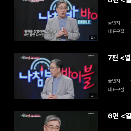
사건과 
출연자
대표구절
26분
7편 <
출연자
대표구절
30분
6편 <
나아만의