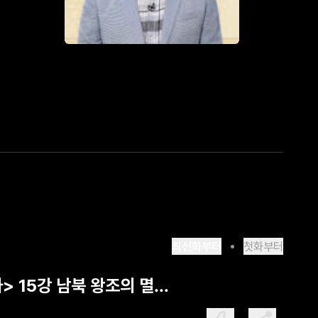
최신화부터
첫화부터
> 15강 남북 왕조의 멸망,