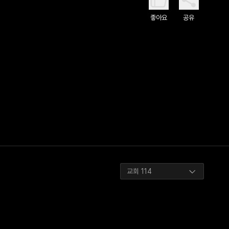
좋아요
공유
교회 114