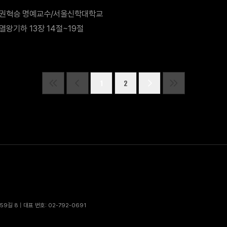
권혁승 명예교수/서울신학대학교
열왕기하 13장 14절~19절
1
2
9길 8 | 대표 번호: 02-792-0691