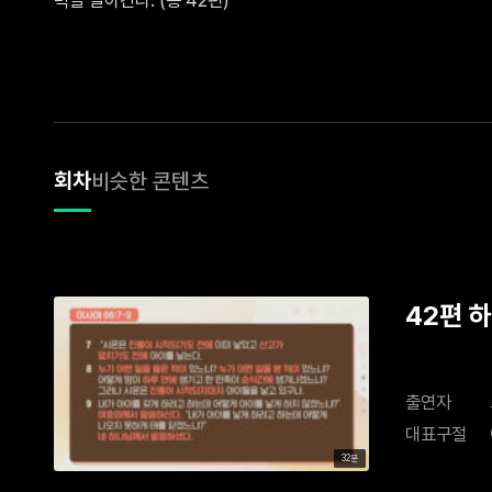
회차
비슷한 콘텐츠
42편 하
출연자
대표구절
32분