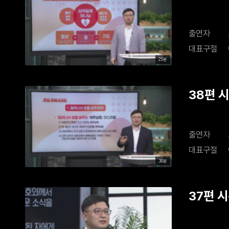
출연자
대표구절
25분
38편 
출연자
대표구절
30분
37편 시