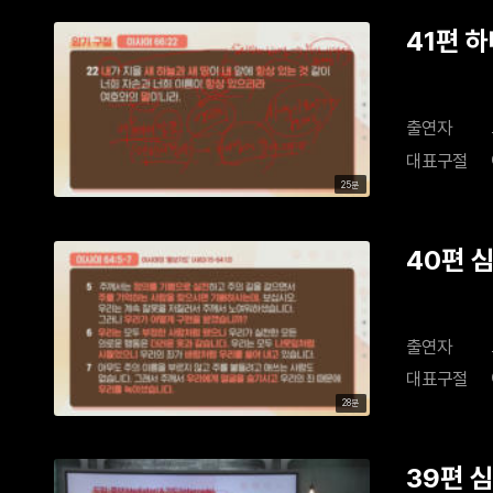
41편 하
출연자
대표구절
25분
40편 
출연자
대표구절
28분
39편 