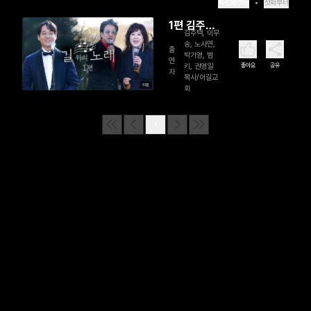
최신화부터
첫화부터
1편 김주택,
김주택, 이무
이무송, 노
송, 노사연,
출
박기영, 범
사연
연
좋아요
공유
키, 권영일
자
목사/이길교
51분
회
1