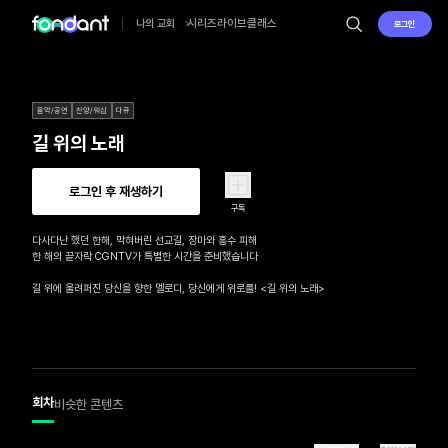
시리즈
라이브
클래스
나의 교회
로그인
음악/공연
찬양/워십
다큐
길 위의 노래
로그인 후 재생하기
구독
다사다난 했던 한해, 막혀버린 선교길, 장마와 홍수 피해

한 해의 끝자락 CGNTV가 특별한 시간을 준비했습니다

길 위에 울려퍼진 당신을 향한 멜로디, 당신에게 위로를! <길 위의 노래>
회차
비슷한 콘텐츠