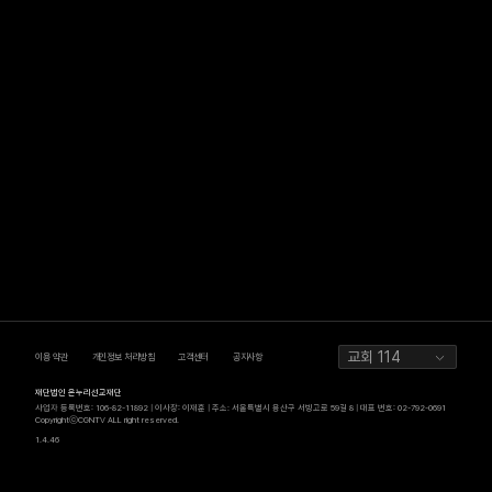
교회 114
이용 약관
개인정보 처리방침
고객센터
공지사항
재단법인 온누리선교재단
사업자 등록번호: 106-82-11892 | 이사장: 이재훈 | 주소: 서울특별시 용산구 서빙고로 59길 8 | 대표 번호: 02-792-0691
CopyrightⓒCGNTV ALL right reserved.
1.4.46