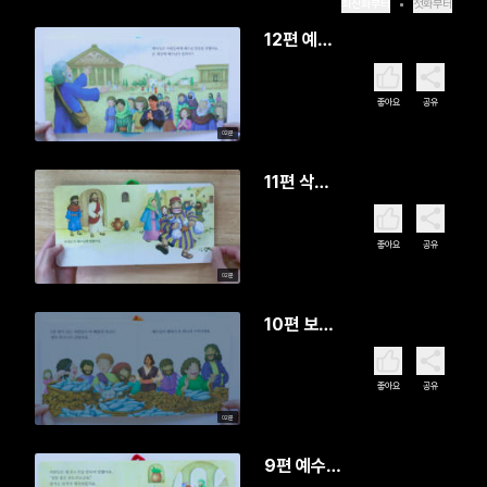
최신화부터
첫화부터
12편 예수
님이 다시
살아나셨어
좋아요
공유
요
02분
11편 삭개
오가 나무
에 올라갔
좋아요
공유
어요
02분
10편 보리
떡 다섯 개
와 물고기
좋아요
공유
두 마리
02분
9편 예수님