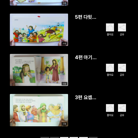
02분
5편 다윗이
골리앗을
이겼어요
좋아요
공유
02분
4편 아기모
세가 강물
에 떠내려
좋아요
공유
갔어요
02분
3편 요셉이
형들을 용
서했어요
좋아요
공유
02분