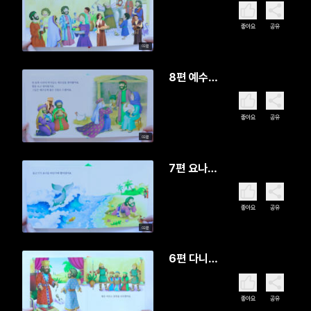
이 결혼 잔
치에 가셨
좋아요
공유
어요
02분
8편 예수님
이 마구간
에서 태어
좋아요
공유
나셨어요
02분
7편 요나가
물고기 뱃
속에서 기
좋아요
공유
도했어요
02분
6편 다니엘
이 사자굴
에 던져졌
좋아요
공유
어요