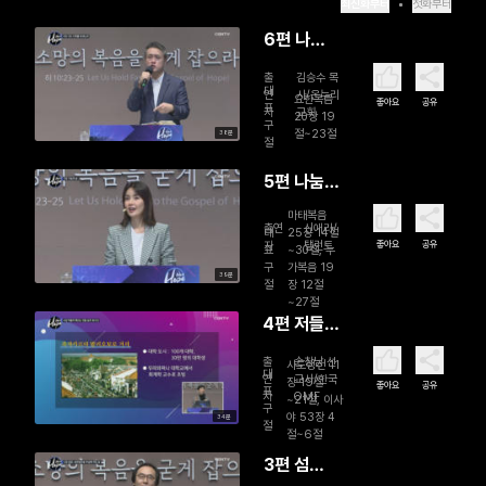
최신화부터
첫화부터
6편 나
도 너희
출
김승수 목
를 보내노
대
연
사/온누리
요한복음
좋아요
공유
표
자
교회
라
20장 19
구
절~23절
38분
절
5편 나눔
의 삶
마태복음
출연
신애라/
대
25장 14절
좋아요
공유
자
탤런트
표
~30절, 누
구
가복음 19
39분
절
장 12절
~27절
4편 저들
이 애쓰
출
손창남 선
사도행전 11
는 것을 높
대
연
교사/한국
장 19절
좋아요
공유
표
자
OMF
이 보시고
~21절, 이사
구
야 53장 4
34분
절
절~6절
3편 섬