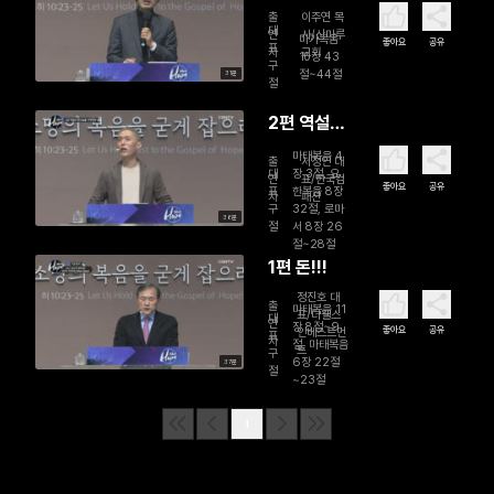
김, 낮아짐
출
이주연 목
으로 주님
대
연
사/산마루
마가복음
좋아요
공유
표
자
교회
께 가는 길
10장 43
구
절~44절
31분
절
2편 역설
의 하나님
마태복음 4
출
서정인 대
을 기억하
대
장 3절, 요
연
표/한국컴
좋아요
공유
표
한복음 8장
자
패션
라
구
32절, 로마
36분
절
서 8장 26
절~28절
1편 돈!!!
정진호 대
출
마태복음 11
표/더웰스
대
연
장 8절~9
좋아요
공유
인베스트먼
표
자
절, 마태복음
트
구
6장 22절
37분
절
~23절
1