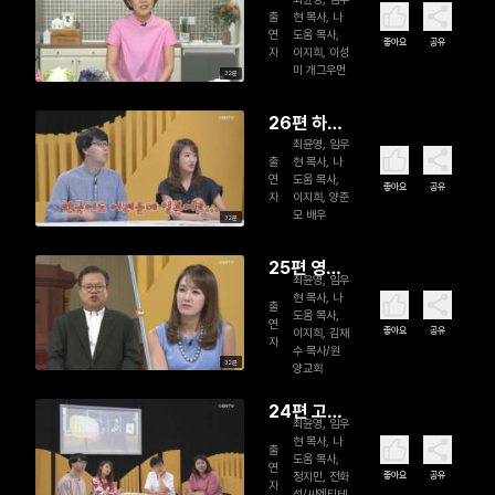
일 흔들리
출
현 목사, 나
는 청년들
연
도움 목사,
좋아요
공유
자
이지희, 이성
에게 - 이성
미 개그우먼
32분
미 개그우
먼
26편 하나
최윤영, 임우
님의 영광
출
현 목사, 나
을 위해 무
연
도움 목사,
좋아요
공유
자
이지희, 양준
대에 서다
모 배우
32분
- 양준모 뮤
지컬 배우
25편 영
최윤영, 임우
적 싸움
현 목사, 나
출
도움 목사,
이 치열
연
좋아요
공유
이지희, 김재
자
한 시골목
수 목사/원
32분
양교회
회 이야
기 - 김재
24편 고정
수 목사
최윤영, 임우
관념을 탈
현 목사, 나
출
도움 목사,
피해 새로
연
좋아요
공유
정지민, 전화
자
운 시장
성/씨엔티테