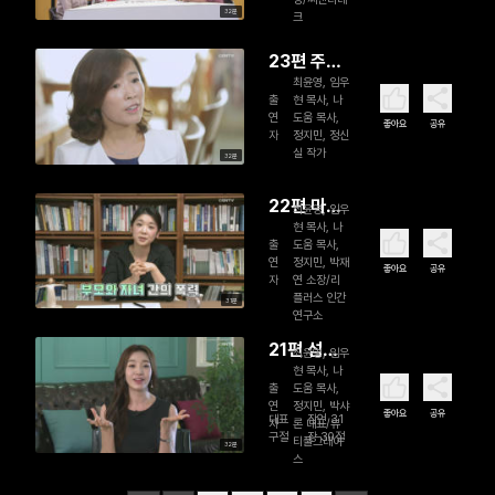
32분
크
을 개척하
다 - 전화
23편 주
성 씨엔티
최윤영, 임우
는 사랑
테크 대표
출
현 목사, 나
과 오는 사
연
도움 목사,
좋아요
공유
자
정지민, 정신
랑 - 정신
실 작가
32분
실 작가
22편 마
최윤영, 임우
현 목사, 나
음 속의 상
출
도움 목사,
처 치유 안
연
정지민, 박재
좋아요
공유
자
연 소장/리
내자 - 박재
플러스 인간
31분
연 리플러
연구소
스 인간연
21편 섬김
최윤영, 임우
구소 소장
현 목사, 나
과 나눔
출
도움 목사,
을 실천하
연
정지민, 박샤
좋아요
공유
대표
잠언 31
자
론 대표/뷰
는 미스코
구절
장 30절
티풀그레이
32분
리아 - 박샤
스
론