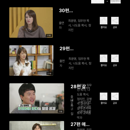
최신화부터
첫화부터
30편
MC the LIVE 특
최윤영, 임우현 목
출연
집(2)
사, 나도움 목사, 정
좋아요
공유
자
지민
33분
29편
MC the Live 특
최윤영, 임우현 목
출연
집(1)
사, 나도움 목사, 정
좋아요
공유
자
지민
33분
최윤영, 임우
28편 삶으
현 목사, 나
로 찬양하
도움 목사,
출
정지민, 강명
는 예배자
대
연
시편 57편,
좋아요
공유
식 교수/숭
표
자
- 강명식 교
시편 73편,
실대 콘서바
구
시편 84편
32분
토리 교회음
수
절
악과
27편 매
최윤영, 임우