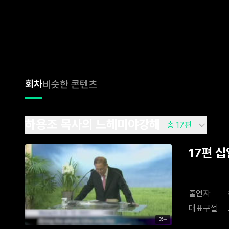
회차
비슷한 콘텐츠
하용조 목사의 느헤미야강해
총 17편
17편 
출연자
대표구절
36분