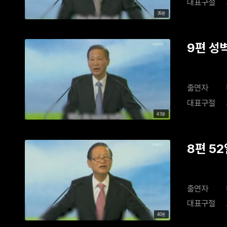
대표구절
39분
9편 성
출연자
대표구절
43분
8편 5
출연자
대표구절
40분