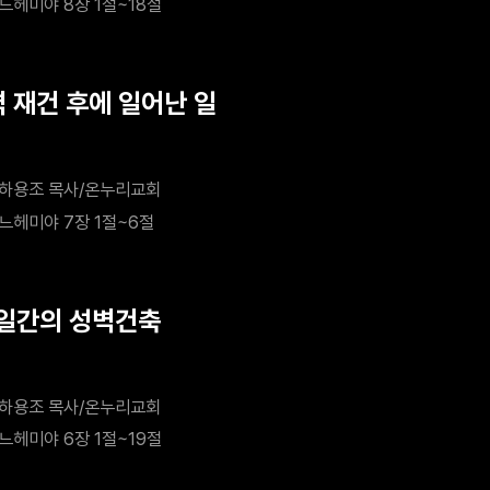
느헤미야 8장 1절~18절
벽 재건 후에 일어난 일
하용조 목사/온누리교회
느헤미야 7장 1절~6절
2일간의 성벽건축
하용조 목사/온누리교회
느헤미야 6장 1절~19절