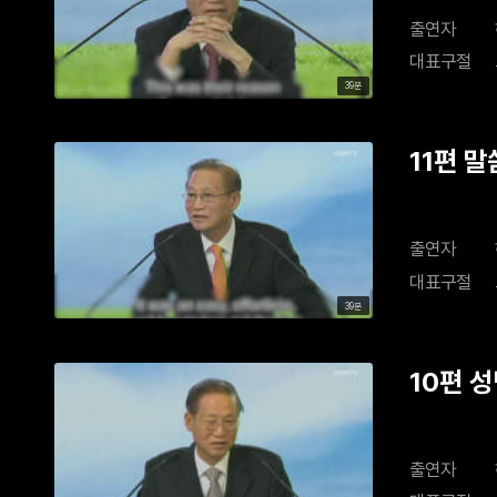
출연자
대표구절
39분
11편 
출연자
대표구절
39분
10편 성
출연자