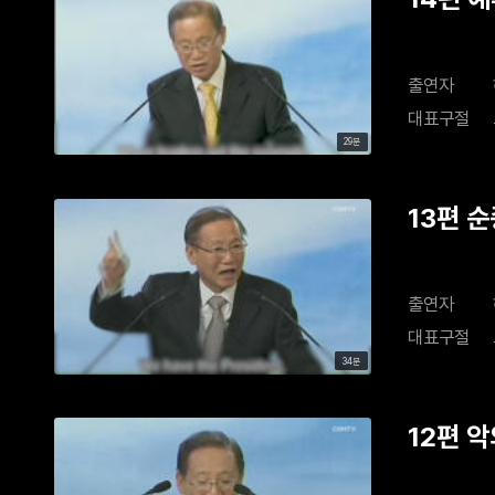
출연자
대표구절
29분
13편 
출연자
대표구절
34분
12편 