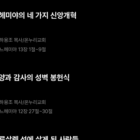
느헤미야의 네 가지 신앙개혁
하용조 목사/온누리교회
느헤미야 13장 1절~9절
찬양과 감사의 성벽 봉헌식
하용조 목사/온누리교회
느헤미야 12장 27절~30절
예루살렘 성에 살게 된 사람들