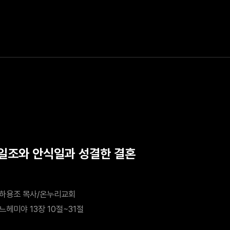
십일조와 안식일과 성결한 결혼
하용조 목사/온누리교회
느헤미야 13장 10절~31절