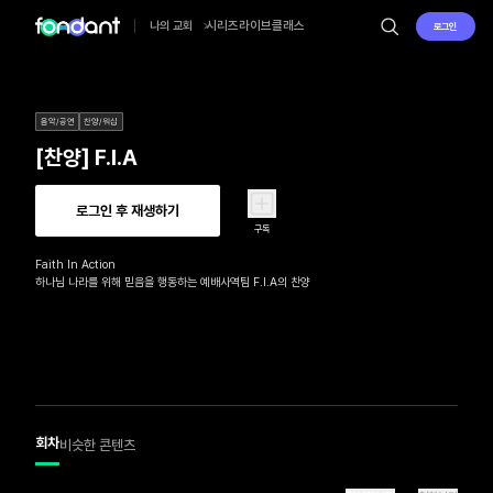
시리즈
라이브
클래스
나의 교회
로그인
음악/공연
찬양/워십
[찬양] F.I.A
로그인 후 재생하기
구독
Faith In Action

하나님 나라를 위해 믿음을 행동하는 예배사역팀 F.I.A의 찬양
회차
비슷한 콘텐츠