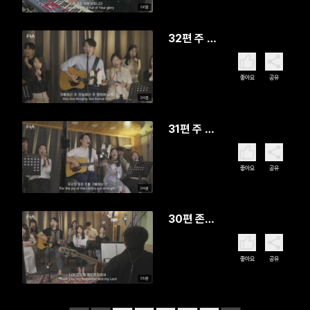
06분
32편 주 여
호와는 광
대하시도다
좋아요
공유
04분
31편 주 안
에서 기뻐
해
좋아요
공유
04분
30편 존귀
한 어린 양,
하나님 어
좋아요
공유
린 양
09분