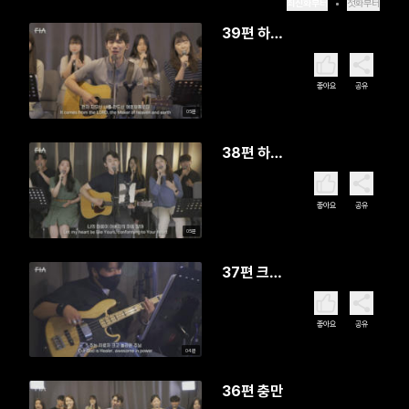
최신화부터
첫화부터
39편 하나
님은 너를
지키시는
좋아요
공유
자
05분
38편 하나
님 아버지
의 마음
좋아요
공유
05분
37편 크신
내 주님
좋아요
공유
04분
36편 충만