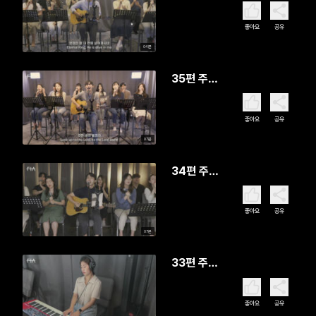
좋아요
공유
04분
35편 주만
바라볼찌라
좋아요
공유
07분
34편 주님
은 산 같아
서
좋아요
공유
07분
33편 주는
완전합니다
좋아요
공유