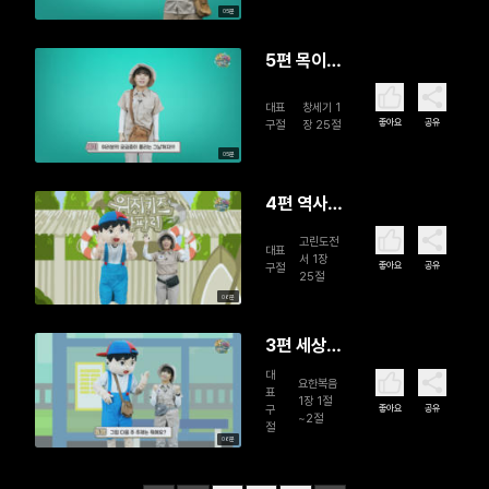
05분
5편 목이
긴 기린은
대표
창세기 1
어떻게 물
좋아요
공유
구절
장 25절
을 마시나
05분
요?
4편 역사과
학을 어떻
고린도전
대표
게 이해해
서 1장
좋아요
공유
구절
25절
야 하나요?
06분
3편 세상의
시작은 어
대
요한복음
표
떻게 알 수
1장 1절
좋아요
공유
구
~2절
있나요?
절
06분