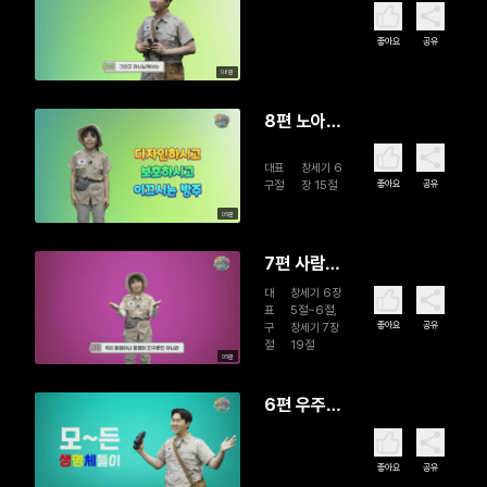
홍수 때 있
었던 물들
좋아요
공유
은 어디에
06분
있나요?
8편 노아의
방주는 정
대표
창세기 6
말 안전했
좋아요
공유
구절
장 15절
나요?
05분
7편 사람은
왜, 처음부
대
창세기 6장
표
5절~6절,
터 하나님
좋아요
공유
구
창세기 7장
을 믿도록
절
19절
05분
창조되지
않았나요?
6편 우주에
서는 왜 사
람이 살 수
좋아요
공유
없나요?