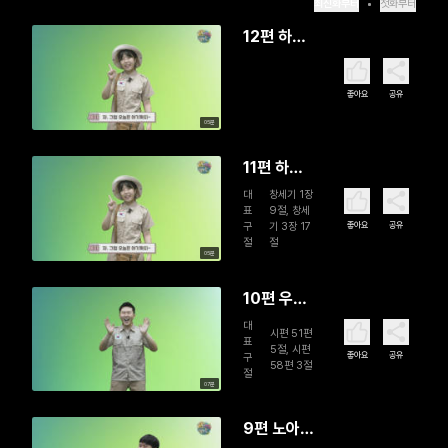
최신화부터
첫화부터
12편 하나
님께서는
왜 선악과
좋아요
공유
나무를 만
05분
드셨을까
요? (완)
11편 하나
님은 선하
대
창세기 1장
표
9절, 창세
신데 왜 세
좋아요
공유
구
기 3장 17
상에는 나
절
절
05분
쁜 일이 일
어나요?
10편 우리
를 왜 죄인
대
시편 51편
표
이라고 하
5절, 시편
좋아요
공유
구
58편 3절
나요?
절
07분
9편 노아의