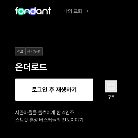
나의 교회
선교
음악/공연
온더로드
로그인 후 재생하기
구독
시골마을을 들썩이게 한 4인조 

스트릿 혼성 버스커들의 전도이야기