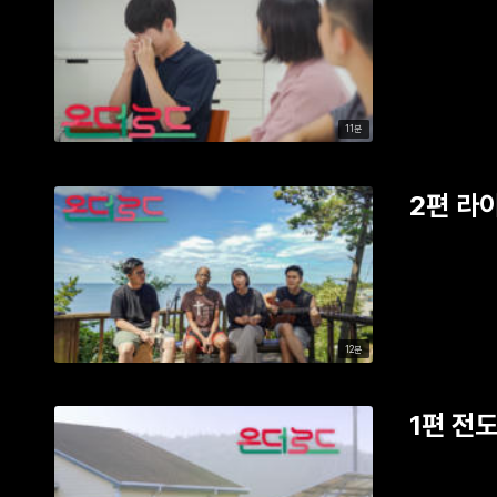
11분
2편 라
12분
1편 전