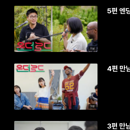
5편 엔
11분
4편 만남
10분
3편 만남