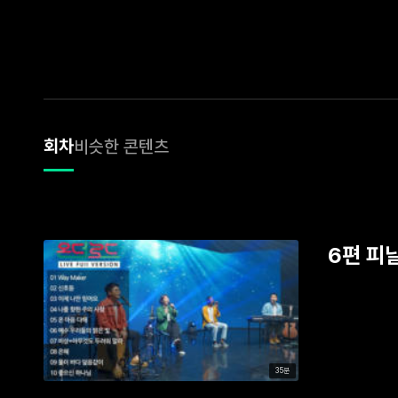
회차
비슷한 콘텐츠
6편 피
35분